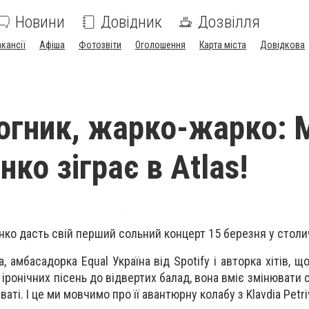
Новини
Довідник
Дозвілля
акансії
Афіша
Фотозвіти
Оголошення
Карта міста
Довідкова
огник, жарко-жарко:
ко зіграє в Atlas!
ко дасть свій перший сольний концерт 15 березня у столи
 амбасадорка Equal Україна від Spotify і авторка хітів, 
 іронічних пісень до відвертих балад, вона вміє змінювати с
аті. І це ми мовчимо про її авантюрну колабу з Klavdia Petri