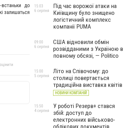
-встаньки до
Під час ворожої атаки на
15:03
6 серпня
які залишаться
Київщину було знищено
логістичний комплекс
компанії PUMA
США відновили обмін
09:00
6 серпня
розвідданими з Україною в
повному обсязі, — Politico
 оцінити
Літо на Співочому: до
15:00
5 серпня
столиці повертається
традиційна виставка квітів
НОВИНИ КОМПАНІЙ
У роботі Резерв+ стався
15:50
4 серпня
збій: доступ до
електронних військово-
облікових документів