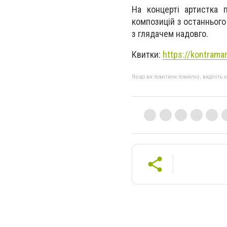
На концерті артистка 
композицій з останнього 
з глядачем надовго.
Квитки:
https://kontrama
Якщо ви помітили помилку, виділіть нео