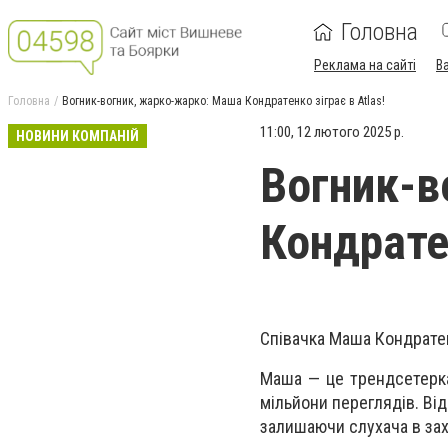
Головна
Реклама на сайті
В
Головна
Вогник-вогник, жарко-жарко: Маша Кондратенко зіграє в Atlas!
11:00, 12 лютого 2025 р.
НОВИНИ КОМПАНІЙ
Вогник-в
Кондратен
Співачка Маша Кондратен
Маша — це трендсетерка,
мільйони переглядів. Від
залишаючи слухача в захв