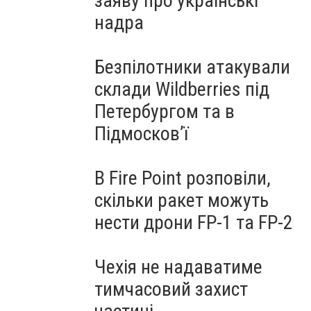
заяву про українські
надра
Безпілотники атакували
склади Wildberries під
Петербургом та в
Підмосков’ї
В Fire Point розповіли,
скільки ракет можуть
нести дрони FP-1 та FP-2
Чехія не надаватиме
тимчасовий захист