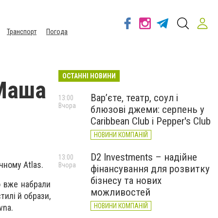
Транспорт
Погода
ОСТАННІ НОВИНИ
 Маша
Вар’єте, театр, соул і
13:00
Вчора
блюзові джеми: серпень у
Caribbean Club і Pepper's Club
НОВИНИ КОМПАНІЙ
D2 Investments – надійне
13:00
чному Atlas.
Вчора
фінансування для розвитку
бізнесу та нових
що вже набрали
можливостей
тилі й образи,
НОВИНИ КОМПАНІЙ
vna.