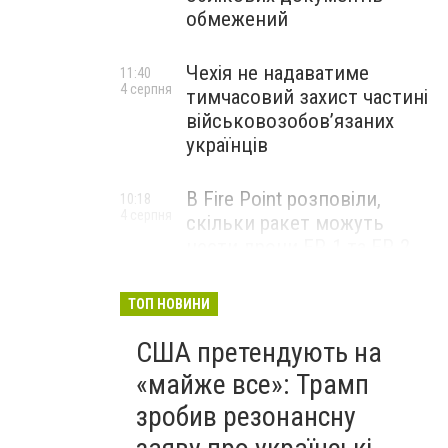
обмежений
Чехія не надаватиме
11:40
4 серпня
тимчасовий захист частині
військовозобов’язаних
українців
В Fire Point розповіли,
10:18
4 серпня
скільки ракет можуть
нести дрони FP-1 та FP-2
ТОП НОВИНИ
США претендують на
«майже все»: Трамп
зробив резонансну