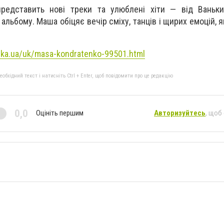
представить нові треки та улюблені хіти — від Ваньки
альбому. Маша обіцяє вечір сміху, танців і щирих емоцій, 
rka.ua/uk/masa-kondratenko-99501.html
бхідний текст і натисніть Ctrl + Enter, щоб повідомити про це редакцію
0,0
Оцініть першим
Авторизуйтесь
, щоб