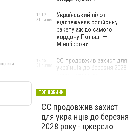
Український пілот
13:17
31 липня
відстежував російську
ракету аж до самого
кордону Польщі —
Міноборони
ЄС продовжив захист для
12:46
 оцінити
31 липня
українців до березня 2028
року - джерело
ТОП НОВИНИ
ЄС продовжив захист
для українців до березня
2028 року - джерело