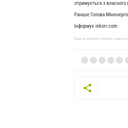
отримується з власного в
Раніше Голова Міненерго 
Інформує inkorr.com
Якщо ви помітили помилку, виділіть нео