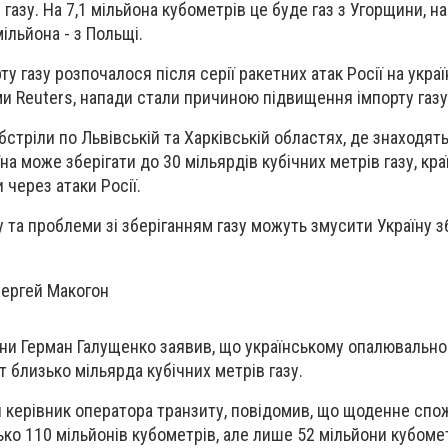
 газу. На 7,1 мільйона кубометрів це буде газ з Угорщини, на
мільйона - з Польщі.
ту газу розпочалося після серії ракетних атак Росії на укра
ми Reuters, напади стали причиною підвищення імпорту газу
обстріли по Львівській та Харківській областях, де знаходят
їна може зберігати до 30 мільярдів кубічних метрів газу, кр
 через атаки Росії.
 та проблеми зі зберіганням газу можуть змусити Україну 
їни Герман Галущенко заявив, що українському опалювальн
 близько мільярда кубічних метрів газу.
й керівник оператора транзиту, повідомив, що щоденне спо
ько 110 мільйонів кубометрів, але лише 52 мільйони кубоме