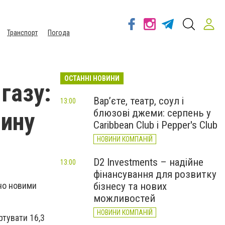
Транспорт
Погода
ОСТАННІ НОВИНИ
газу:
Вар’єте, театр, соул і
13:00
блюзові джеми: серпень у
чину
Caribbean Club і Pepper's Club
НОВИНИ КОМПАНІЙ
D2 Investments – надійне
13:00
фінансування для розвитку
ено новими
бізнесу та нових
можливостей
НОВИНИ КОМПАНІЙ
ртувати 16,3