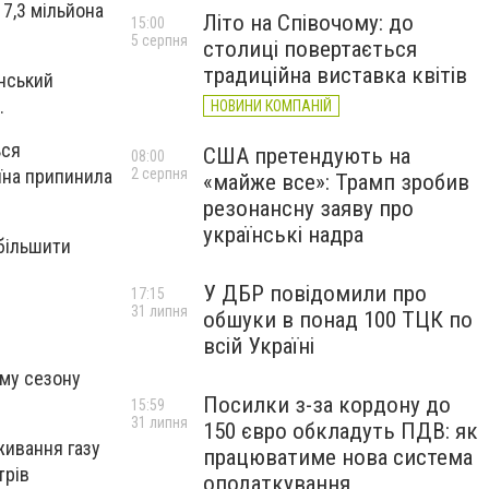
 7,3 мільйона
Літо на Співочому: до
15:00
5 серпня
столиці повертається
традиційна виставка квітів
їнський
.
НОВИНИ КОМПАНІЙ
ься
США претендують на
08:00
2 серпня
аїна припинила
«майже все»: Трамп зробив
резонансну заяву про
українські надра
збільшити
У ДБР повідомили про
17:15
31 липня
обшуки в понад 100 ТЦК по
всій Україні
ому сезону
Посилки з-за кордону до
15:59
31 липня
150 євро обкладуть ПДВ: як
живання газу
працюватиме нова система
трів
оподаткування