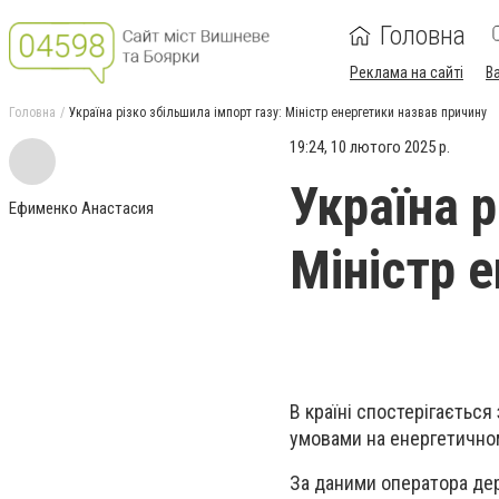
Головна
Реклама на сайті
В
Головна
Україна різко збільшила імпорт газу: Міністр енергетики назвав причину
19:24, 10 лютого 2025 р.
Україна р
Ефименко Анастасия
Міністр 
В країні спостерігаєтьс
умовами на енергетично
За даними оператора дер