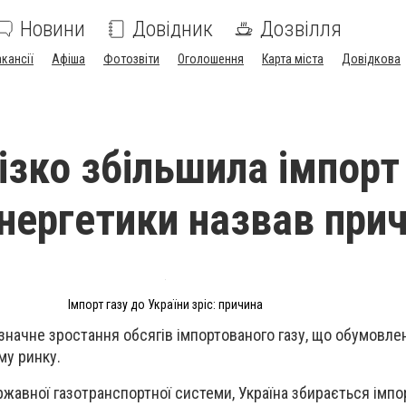
Новини
Довідник
Дозвілля
акансії
Афіша
Фотозвіти
Оголошення
Карта міста
Довідкова
ізко збільшила імпорт 
енергетики назвав при
Імпорт газу до України зріс: причина
я значне зростання обсягів імпортованого газу, що обумовл
му ринку.
жавної газотранспортної системи, Україна збирається імпо