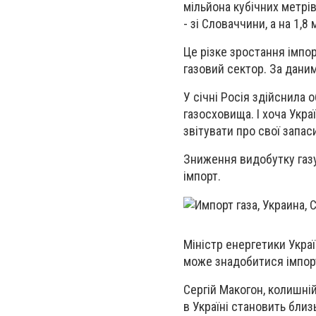
мільйона кубічних метрів
- зі Словаччини, а на 1,8 
Це різке зростання імпор
газовий сектор. За дани
У січні Росія здійснила 
газосховища. І хоча Укра
звітувати про свої запаси
Зниження видобутку газу
імпорт.
Міністр енергетики Укра
може знадобитися імпорт
Сергій Макогон, колишні
в Україні становить близ