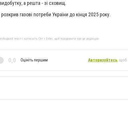
идобутку, а решта - зі сховищ.
розкрив газові потреби України до кінця 2025 року.
бхідний текст і натисніть Ctrl + Enter, щоб повідомити про це редакцію
0,0
Оцініть першим
Авторизуйтесь
, щоб