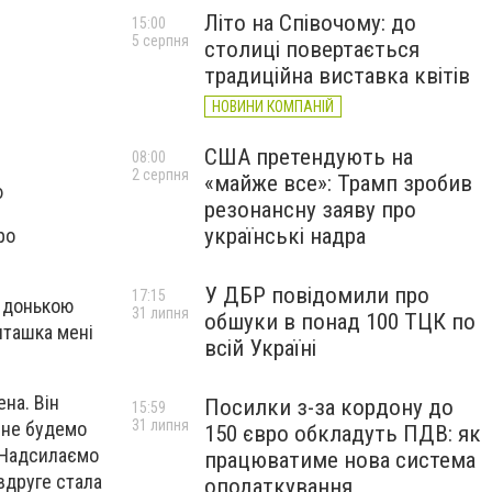
Літо на Співочому: до
15:00
5 серпня
столиці повертається
традиційна виставка квітів
НОВИНИ КОМПАНІЙ
США претендують на
08:00
2 серпня
«майже все»: Трамп зробив
ю
резонансну заяву про
українські надра
ро
У ДБР повідомили про
17:15
ю донькою
31 липня
обшуки в понад 100 ТЦК по
пташка мені
всій Україні
на. Він
Посилки з-за кордону до
15:59
31 липня
и не будемо
150 євро обкладуть ПДВ: як
. Надсилаємо
працюватиме нова система
вдруге стала
оподаткування