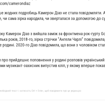
.com/camerondiaz
ьше жодних подробиць Камерон Діаз не стала повідомляти. А
е, чи сама зірка народила, чи зверталася за допомогою до с
оку Камерон Діаз з вийшла заміж за фронтмена рок-гурту Go
ька років, 2018-го, зірка стрічки "Ангели Чарлі" повідомила
е родині. 2020-го Діаз повідомила, що вони з чоловіком ст
 про прийдешнє поповнення у родині розповів український
ями музикант-захисник випустив кліп, у якому вперше пока
бхідний текст і натисніть Ctrl + Enter, щоб повідомити про це редакцію