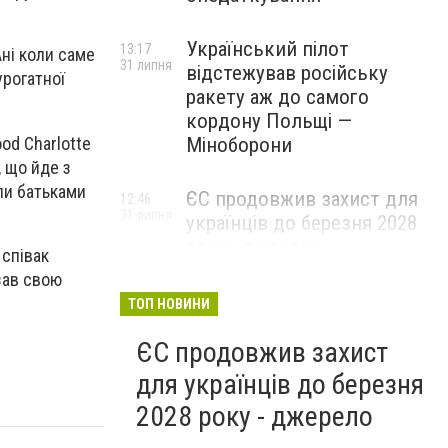
Український пілот
13:17
ні коли саме
31 липня
відстежував російську
урогатної
ракету аж до самого
кордону Польщі —
od Charlotte
Міноборони
, що йде з
али батьками
ЄС продовжив захист для
12:46
31 липня
українців до березня 2028
року - джерело
 співак
зав свою
ТОП НОВИНИ
ЄС продовжив захист
для українців до березня
2028 року - джерело