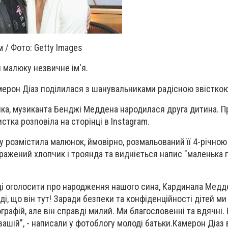
 / Фото: Getty Images
 малюку незвичне ім'я.
мерон Діаз поділилася з шанувальниками радісною звістко
овіка, музиканта Бенджі Меддена народилася друга дитина. П
стка розповіла на сторінці в Instagram.
у розмістила малюнок, ймовірно, розмальований її 4-річно
ражений хлопчик і троянда та видніється напис "маленька 
ді оголосити про народження нашого сина, Кардинала Медде
аді, що він тут! Заради безпеки та конфіденційності дітей м
графій, але він справді милий. Ми благословенні та вдячні
вашій", - написали у фотоблогу молоді батьки.Камерон Діаз 