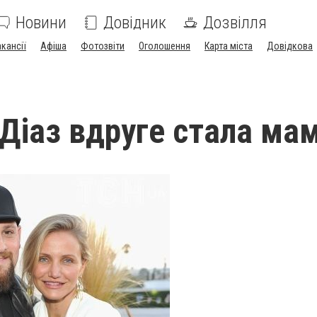
Новини
Довідник
Дозвілля
акансії
Афіша
Фотозвіти
Оголошення
Карта міста
Довідкова
Діаз вдруге стала ма