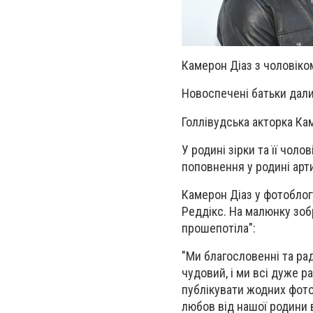
Камерон Діаз з чоловіком
Новоспечені батьки дали
Голлівудська акторка Ка
У родині зірки та її чол
поповнення у родині арти
Камерон Діаз у фотоблог
Реддікс. На малюнку зоб
прошепотіла":
"Ми благословенні та ра
чудовий, і ми всі дуже р
публікувати жодних фото
любов від нашої родини 