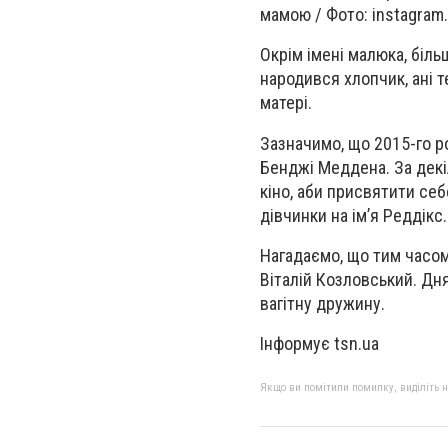
мамою / Фото: instagram
Окрім імені малюка, біл
народився хлопчик, ані т
матері.
Зазначимо, що 2015-го р
Бенджі Меддена. За декіл
кіно, аби присвятити себ
дівчинки на ім’я Реддікс.
Нагадаємо, що тим часом
Віталій Козловський. Дн
вагітну дружину.
Інформує tsn.ua
Якщо ви помітили помилку, виділіть нео