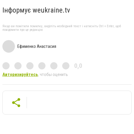
Інформує weukraine.tv
Якщо ви помітили помилку, виділіть необхідний текст і натисніть Ctrl + Enter, щоб
повідомити про це редакцію
Ефименко Анастасия
0,0
Авторизируйтесь
, чтобы оценить