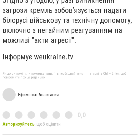
Згідно з угодою, у разі виникнення
загрози кремль зобов’язується надати
білорусі військову та технічну допомогу,
включно з негайним реагуванням на
можливі "акти агресії".
Інформує weukraine.tv
Якщо ви помітили помилку, виділіть необхідний текст і натисніть Ctrl + Enter, щоб
повідомити про це редакцію
Ефименко Анастасия
0,0
Авторизуйтесь
, щоб оцінити