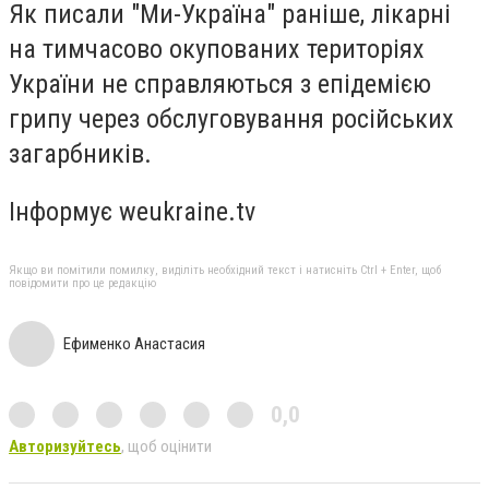
Як писали "Ми-Україна" раніше, лікарні
на тимчасово окупованих територіях
України не справляються з епідемією
грипу через обслуговування російських
загарбників.
Інформує weukraine.tv
Якщо ви помітили помилку, виділіть необхідний текст і натисніть Ctrl + Enter, щоб
повідомити про це редакцію
Ефименко Анастасия
0,0
Авторизуйтесь
, щоб оцінити