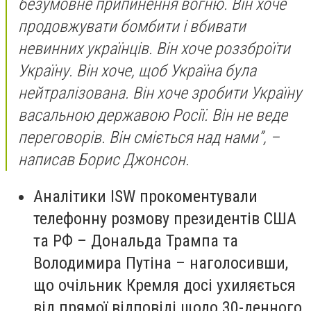
безумовне припинення вогню. Він хоче
продовжувати бомбити і вбивати
невинних українців. Він хоче роззброїти
Україну. Він хоче, щоб Україна була
нейтралізована. Він хоче зробити Україну
васальною державою Росії. Він не веде
переговорів. Він сміється над нами”, –
написав Борис Джонсон.
Аналітики ISW прокоментували
телефонну розмову президентів США
та РФ – Дональда Трампа та
Володимира Путіна – наголосивши,
що очільник Кремля досі ухиляється
від прямої відповіді щодо 30-денного