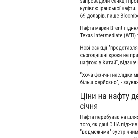
запровадили санкції про
купівлю іранської нафти.
69 доларів, пише Bloomb
Нафта марки Brent піднял
Texas Intermediate (WTI)
Нові санкції "представл
сьогоднішні кроки не пр
нафтою в Китай", відзнач
"Хоча фізичні наслідки 
більш серйозно", - заува
Ціни на нафту 
січня
Нафта перебуває на шлях
того, як дані США піджи
"ведмежими" зустрічними