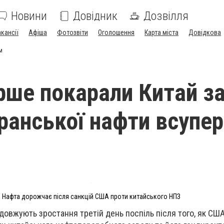
Новини
Довідник
Дозвілля
акансії
Афіша
Фотозвіти
Оголошення
Карта міста
Довідкова
м
ше покарали Китай з
іранської нафти всупе
Нафта дорожчає після санкцій США проти китайського НПЗ
родовжують зростання третій день поспіль після того, як С