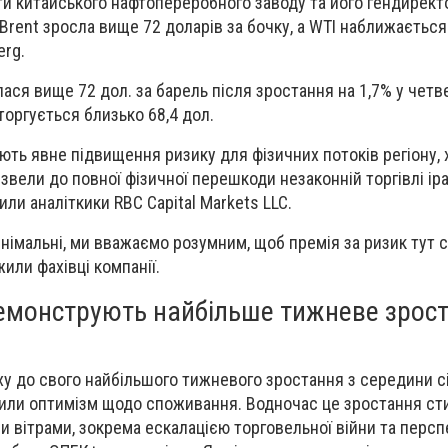
ти китайського нафтопереробного заводу та його гендирект
 Brent зросла вище 72 доларів за бочку, а WTI наближаєтьс
erg.
ася вище 72 дол. за барель після зростання на 1,7% у четв
 торгується близько 68,4 дол.
яють явне підвищення ризику для фізичних потоків регіону, 
извели до повної фізичної перешкоди незаконній торгівлі і
или аналіткики RBC Capital Markets LLC.
мінімальні, ми вважаємо розумним, щоб премія за ризик тут
жили фахівці компанії.
демонструють найбільше тижневе зрост
у до свого найбільшого тижневого зростання з середини с
вили оптимізм щодо споживання. Водночас це зростання ст
 вітрами, зокрема ескалацією торговельної війни та перс