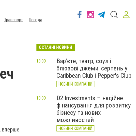
Транспорт
Погода
ОСТАННІ НОВИНИ
а
Вар’єте, театр, соул і
13:00
блюзові джеми: серпень у
реч
Caribbean Club і Pepper's Club
НОВИНИ КОМПАНІЙ
D2 Investments – надійне
13:00
фінансування для розвитку
бізнесу та нових
можливостей
НОВИНИ КОМПАНІЙ
ША вперше