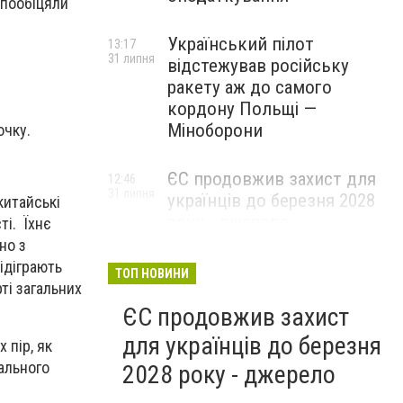
 пообіцяли
Український пілот
13:17
31 липня
відстежував російську
ракету аж до самого
кордону Польщі —
Міноборони
очку.
ЄС продовжив захист для
12:46
31 липня
українців до березня 2028
китайські
року - джерело
ті. Їхнє
но з
ідіграють
ТОП НОВИНИ
ті загальних
ЄС продовжив захист
для українців до березня
 пір, як
ального
2028 року - джерело