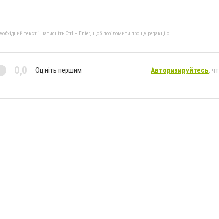
бхідний текст і натисніть Ctrl + Enter, щоб повідомити про це редакцію
0,0
Оцініть першим
Авторизируйтесь
, ч