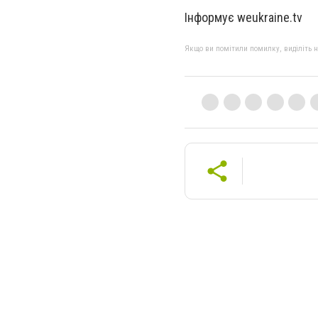
Інформує weukraine.tv
Якщо ви помітили помилку, виділіть нео