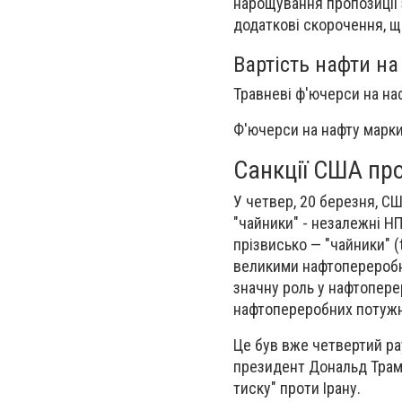
нарощування пропозиції з
додаткові скорочення, 
Вартість нафти на
Травневі ф'ючерси на наф
Ф'ючерси на нафту марки 
Санкції США пр
У четвер, 20 березня, С
"чайники" - незалежні НП
прізвисько — "чайники" (
великими нафтопереробни
значну роль у нафтоперер
нафтопереробних потужн
Це був вже четвертий рау
президент Дональд Трамп
тиску" проти Ірану.