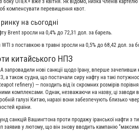
 боку ОПЕК+ вже з квітня. Як відомо, низка членів картелю
щоб компенсувати перевищення квот.
 ринку на сьогодні
ту Brent зросли на 0,4% до 72,31 дол. за барель.
WTI з поставкою в травні зросли на 0,5% до 68,42 дол. за б
оти китайського НПЗ
ША запровадили нові санкції щодо Ірану, вперше зачепивши 
З, а також судна, що постачали сиру нафту на такі потужнос
teapot refinery) — походить від їх скромних розмірів порівня
ми комплексами. Однак, незважаючи на назву, ці заводи в
обній галузі Китаю, наразі вони забезпечують близько чвер
остей країни.
нд санкцій Вашингтона проти продажу іранської нафти з тих
 заявив у лютому, що він знову вводить кампанію "максим