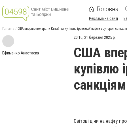
Головна
Реклама на сайті
В
Головна
США вперше покарали Китай за купівлю іранської нафти всупереч санкція
20:10, 21 березня 2025 р.
США впер
Ефименко Анастасия
купівлю 
санкціям
Світові ціни на нафту п