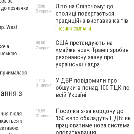
ора за
Літо на Співочому: до
15:00
я до позначки
5 серпня
столиці повертається
традиційна виставка квітів
ер. West
НОВИНИ КОМПАНІЙ
США претендують на
08:00
хоча
2 серпня
«майже все»: Трамп зробив
ранською
резонансну заяву про
українські надра
 сприймалася
У ДБР повідомили про
17:15
31 липня
обшуки в понад 100 ТЦК по
ання з
всій Україні
Посилки з-за кордону до
15:59
ічня після
31 липня
150 євро обкладуть ПДВ: як
икається з
працюватиме нова система
пективою
оподаткування