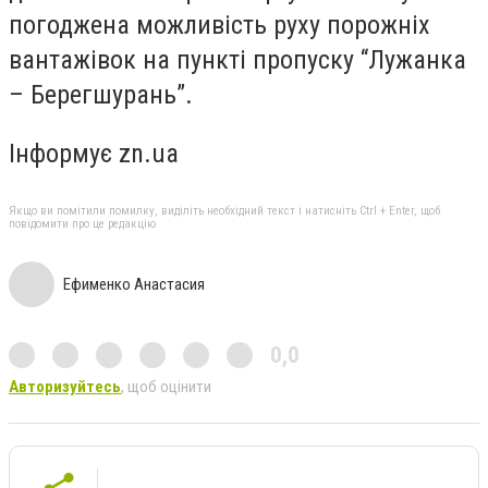
погоджена можливість руху порожніх
вантажівок на пункті пропуску “Лужанка
– Берегшурань”.
Інформує zn.ua
Якщо ви помітили помилку, виділіть необхідний текст і натисніть Ctrl + Enter, щоб
повідомити про це редакцію
Ефименко Анастасия
0,0
Авторизуйтесь
, щоб оцінити