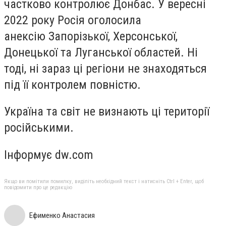
частково контролює Донбас. У вересні
2022 року Росія оголосила
анексію Запорізької, Херсонської,
Донецької та Луганської областей. Ні
тоді, ні зараз ці регіони не знаходяться
під її контролем повністю.
Україна та світ не визнають ці території
російськими.
Інформує dw.com
Якщо ви помітили помилку, виділіть необхідний текст і натисніть Ctrl + Enter, щоб
повідомити про це редакцію
Ефименко Анастасия