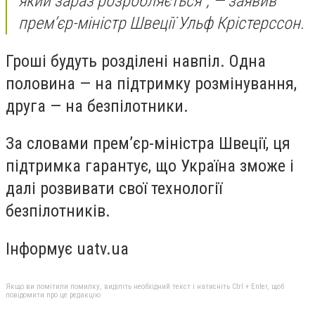
який зараз розробляється”, — заявив
прем’єр-міністр Швеції Ульф Крістерссон.
Гроші будуть розділені навпіл. Одна
половина — на підтримку розмінування,
друга — на безпілотники.
За словами прем’єр-міністра Швеції, ця
підтримка гарантує, що Україна зможе і
далі розвивати свої технології
безпілотників.
Інформує uatv.ua
Якщо ви помітили помилку, виділіть необхідний текст і натисніть Ctrl + Enter, щоб
повідомити про це редакцію