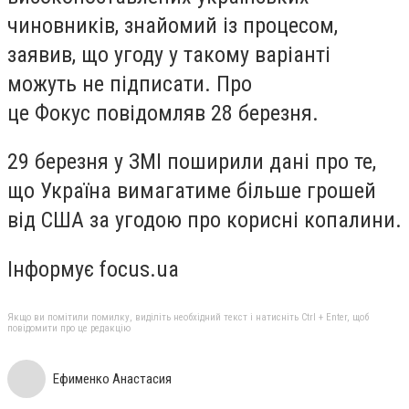
чиновників, знайомий із процесом,
заявив, що угоду у такому варіанті
можуть не підписати. Про
це Фокус повідомляв 28 березня.
29 березня у ЗМІ поширили дані про те,
що Україна вимагатиме більше грошей
від США за угодою про корисні копалини.
Інформує focus.ua
Якщо ви помітили помилку, виділіть необхідний текст і натисніть Ctrl + Enter, щоб
повідомити про це редакцію
Ефименко Анастасия