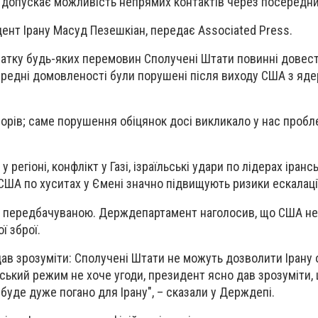
н допускає можливість непрямих контактів через посередн
ент Ірану Масуд Пезешкіан, передає Associated Press.
чатку будь-яких перемовин Сполучені Штати повинні довес
передні домовленості були порушені після виходу США з ядер
орів; саме порушення обіцянок досі викликало у нас пробле
регіоні, конфлікт у Газі, ізраїльські удари по лідерах іранс
 США по хуситах у Ємені значно підвищують ризики ескалації
а передбачуваною. Держдепартамент наголосив, що США не
ї зброї.
ав зрозуміти: Сполучені Штати не можуть дозволити Ірану
ський режим не хоче угоди, президент ясно дав зрозуміти, 
 буде дуже погано для Ірану", – сказали у Держдепі.