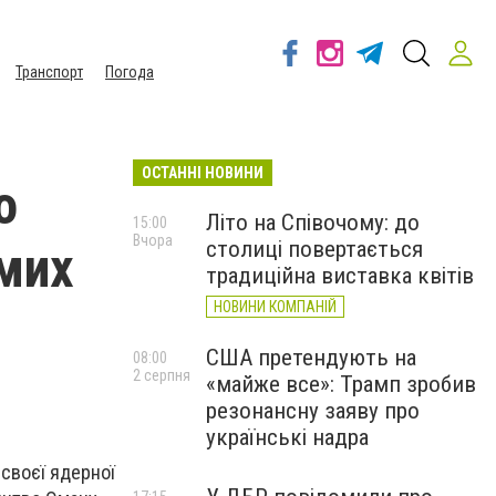
Транспорт
Погода
ОСТАННІ НОВИНИ
о
Літо на Співочому: до
15:00
Вчора
столиці повертається
ямих
традиційна виставка квітів
НОВИНИ КОМПАНІЙ
США претендують на
08:00
2 серпня
«майже все»: Трамп зробив
резонансну заяву про
українські надра
 своєї ядерної