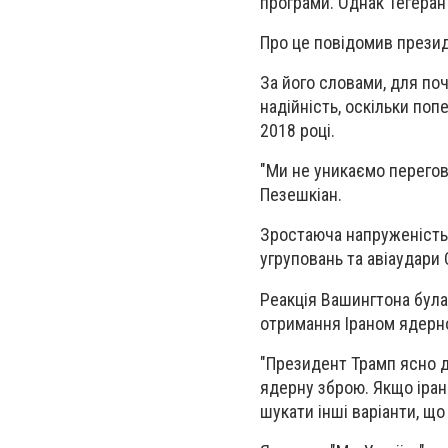
програми. Однак Тегера
Про це повідомив презид
За його словами, для по
надійність, оскільки по
2018 році.
"Ми не уникаємо перегов
Пезешкіан.
Зростаюча напруженість у 
угруповань та авіаудари
Реакція Вашингтона бул
отримання Іраном ядерно
"Президент Трамп ясно д
ядерну зброю. Якщо іран
шукати інші варіанти, що