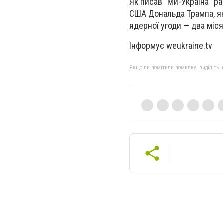
Як писав "Ми-Україна" ра
США Дональда Трампа, як
ядерної угоди — два міся
Інформує weukraine.tv
Якщо ви помітили помилку, виділіть нео