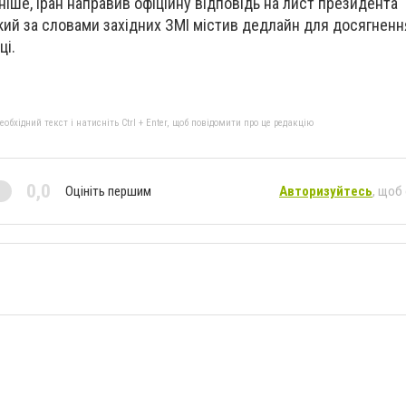
ніше, Іран направив офіційну відповідь на лист президента
ий за словами західних ЗМІ містив дедлайн для досягненн
ці.
бхідний текст і натисніть Ctrl + Enter, щоб повідомити про це редакцію
0,0
Оцініть першим
Авторизуйтесь
, щоб