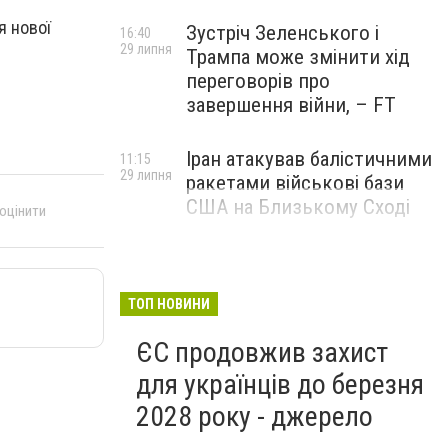
я нової
Зустріч Зеленського і
16:40
29 липня
Трампа може змінити хід
переговорів про
завершення війни, – FT
Іран атакував балістичними
11:15
29 липня
ракетами військові бази
США на Близькому Сході
 оцінити
ТОП НОВИНИ
ЄС продовжив захист
для українців до березня
2028 року - джерело