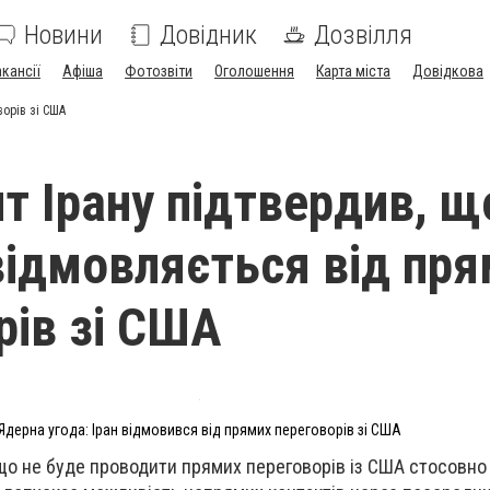
Новини
Довідник
Дозвілля
акансії
Афіша
Фотозвіти
Оголошення
Карта міста
Довідкова
ворів зі США
т Ірану підтвердив, щ
відмовляється від пр
рів зі США
Ядерна угода: Іран відмовився від прямих переговорів зі США
 що не буде проводити прямих переговорів із США стосовно