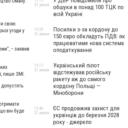
У ДБР повідомили про
ицтво Оману.
17:15
31 липня
обшуки в понад 100 ТЦК по
всій Україні
ти свою
Посилки з-за кордону до
15:59
ної угоди у
31 липня
150 євро обкладуть ПДВ: як
працюватиме нова система
ми", – заявив
оподаткування
Український пілот
13:17
ьких
31 липня
відстежував російську
, пише ЗМІ.
ракету аж до самого
 допустять
кордону Польщі —
Міноборони
 отримати
ЄС продовжив захист для
12:46
що він буде
31 липня
українців до березня 2028
року - джерело