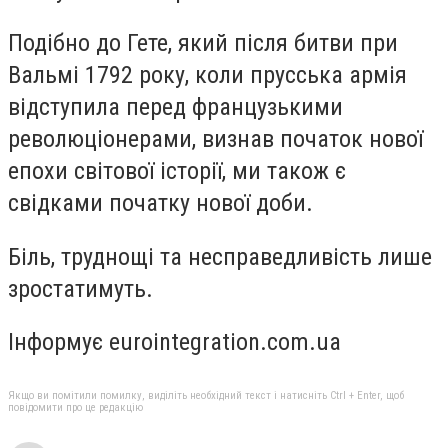
Подібно до Гете, який після битви при
Вальмі 1792 року, коли прусська армія
відступила перед французькими
революціонерами, визнав початок нової
епохи світової історії, ми також є
свідками початку нової доби.
Біль, труднощі та несправедливість лише
зростатимуть.
Інформує eurointegration.com.ua
Якщо ви помітили помилку, виділіть необхідний текст і натисніть Ctrl + Enter, щоб
повідомити про це редакцію