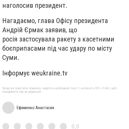
наголосив президент.
Нагадаємо, глава Офісу президента
Андрій Єрмак заявив, що
росія застосувала ракету з касетними
боєприпасами під час удару по місту
Суми.
Інформує weukraine.tv
Якщо ви помітили помилку, виділіть необхідний текст і натисніть Ctrl + Enter, щоб
повідомити про це редакцію
Ефименко Анастасия
0,0