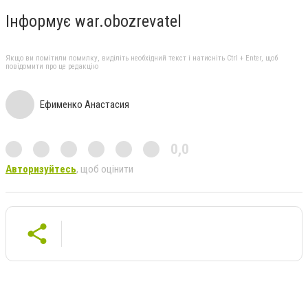
Інформує war.obozrevatel
Якщо ви помітили помилку, виділіть необхідний текст і натисніть Ctrl + Enter, щоб
повідомити про це редакцію
Ефименко Анастасия
0,0
Авторизуйтесь
, щоб оцінити