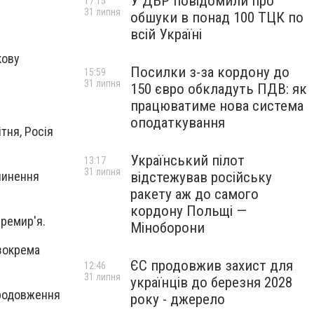
У ДБР повідомили про
17:15
31 липня
обшуки в понад 100 ТЦК по
всій Україні
кову
Посилки з-за кордону до
15:59
31 липня
150 євро обкладуть ПДВ: як
працюватиме нова система
оподаткування
ітня, Росія
Український пілот
13:17
31 липня
відстежував російську
ипинення
ракету аж до самого
кордону Польщі —
еремир'я.
Міноборони
 зокрема
ЄС продовжив захист для
12:46
31 липня
українців до березня 2028
продовження
року - джерело