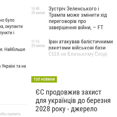
Зустріч Зеленського і
16:40
29 липня
Трампа може змінити хід
оно було
переговорів про
на, окупанти
завершення війни, – FT
пункти і
Іран атакував балістичними
11:15
29 липня
ракетами військові бази
ня. Найбільше
США на Близькому Сході
Україні та на
ТОП НОВИНИ
ЄС продовжив захист
для українців до березня
2028 року - джерело
тобы оценить