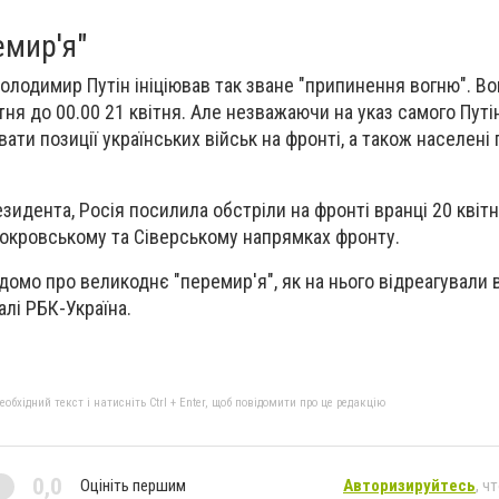
емир'я"
Володимир Путін ініціював так зване "припинення вогню". В
тня до 00.00 21 квітня. Але незважаючи на указ самого Путі
ти позиції українських військ на фронті, а також населені 
зидента, Росія посилила обстріли на фронті вранці 20 квіт
Покровському та Сіверському напрямках фронту.
домо про великоднє "перемир'я", як на нього відреагували в 
алі РБК-Україна.
бхідний текст і натисніть Ctrl + Enter, щоб повідомити про це редакцію
0,0
Оцініть першим
Авторизируйтесь
, ч