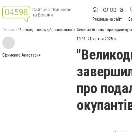
Головна
Реклама на сайті
В
Головна
"Великоднє перемир’я" завершилося: Зеленський заявив про подальшу ре
19:31, 21 квітня 2025 р.
"Великод
Ефименко Анастасия
завершил
про пода
окупанті