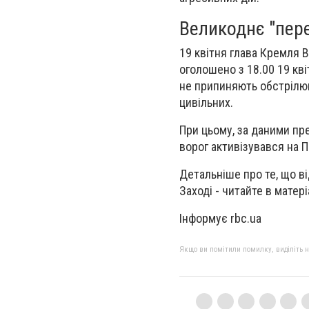
Великоднє "пер
19 квітня глава Кремля 
оголошено з 18.00 19 кві
не припиняють обстрілюва
цивільних.
При цьому, за даними пре
ворог активізувався на 
Детальніше про те, що ві
Заході - читайте в матері
Інформує rbc.ua
Якщо ви помітили помилку, виділіть нео