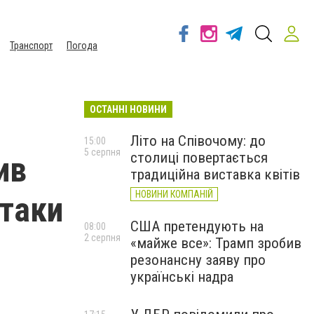
Транспорт
Погода
ОСТАННІ НОВИНИ
Літо на Співочому: до
15:00
5 серпня
столиці повертається
ив
традиційна виставка квітів
НОВИНИ КОМПАНІЙ
атаки
США претендують на
08:00
2 серпня
«майже все»: Трамп зробив
резонансну заяву про
українські надра