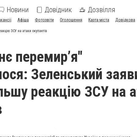
Новини
Довідник
Дозвілля
акансії
Афіша
Фотозвіти
Оголошення
Карта міста
Довідкова
акцію ЗСУ на атаки окупантів
нє перемир’я"
ося: Зеленський заяв
льшу реакцію ЗСУ на 
в