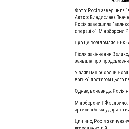
Росія зав
Фото: Росія завершила "
Автор: Владислава Ткач
Росія завершила "велико
операцію". Міноборони Р
Про це повідомляє РБК-У
Після закінчення Великод
заявила про продовження 
У заяві Міноборони Росі
вогню" протягом цього п
Однак, вочевидь, Росія 
Міноборони РФ заявило, 
артилерійські удари та в
Цинічно, Росія звинувач
агресивних дій.