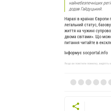
найнебезпечніших регіо
додав Гайдуцький.
Наразі в країнах Європи 
легальний статус, базову
життя на чужині супрово
двома світами». Що може 
питання читайте в екскл
Інформує socportal.info
Якщо ви помітили помилку, виділіть нео