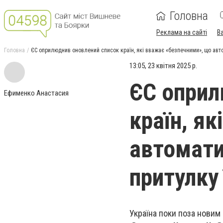
Головна
Реклама на сайті
В
Головна
ЄС оприлюднив оновлений список країн, які вважає «безпечними», що ав
13:05, 23 квітня 2025 р.
ЄС оприл
Ефименко Анастасия
країн, я
автомати
притулку
Україна поки поза новим