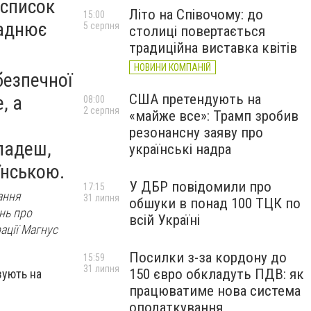
 список
Літо на Співочому: до
15:00
ладнює
5 серпня
столиці повертається
традиційна виставка квітів
НОВИНИ КОМПАНІЙ
безпечної
США претендують на
, а
08:00
2 серпня
«майже все»: Трамп зробив
резонансну заяву про
гладеш,
українські надра
їнською
.
У ДБР повідомили про
17:15
ання
31 липня
обшуки в понад 100 ТЦК по
нь про
всій Україні
ації Магнус
Посилки з-за кордону до
15:59
31 липня
150 євро обкладуть ПДВ: як
зують на
працюватиме нова система
оподаткування