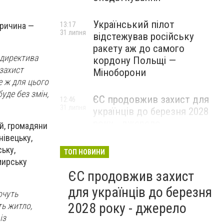
Український пілот
Причина —
13:17
31 липня
відстежував російську
ракету аж до самого
 директива
кордону Польщі —
захист
Міноборони
е ж для цього
уде без змін,
ЄС продовжив захист для
12:46
31 липня
українців до березня 2028
року - джерело
ей, громадяни
нівецьку,
ську,
ТОП НОВИНИ
мирську
ЄС продовжив захист
для українців до березня
очуть
2028 року - джерело
ть житло,
із