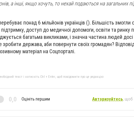
нів, а інші, якщо хочуть, то нехай подаються на загальних пі
перебуває понад 6 мільйонів українців (). Більшість змогли
 підтримку, доступ до медичної допомоги, освіти та ринку п
джується багатьма викликами, і значна частина людей досі
зробити держава, аби повернути своїх громадян? Відповіді 
юзивному матеріал на Соцпорталі.
бхідний текст і натисніть Ctrl + Enter, щоб повідомити про це редакцію
0,0
Оцініть першим
Авторизуйтесь
, щоб