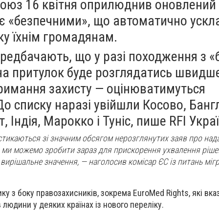
оюз 16 квітня оприлюднив оновлений
жає «безпечними», що автоматично уск
ку їхнім громадянам.
редбачають, що у разі походження з «
на притулок буде розглядатись швидше
тримання захисту — оцінюватимуться
До списку наразі увійшли Косово, Бан
, Індія, Марокко і Туніс, пише
RFI Укра
стикаються зі значним обсягом нерозглянутих заяв про над
о ми можемо зробити зараз для прискорення ухвалення ріше
вирішальне значення, — наголосив комісар ЄС із питань мігр
у з боку правозахисників, зокрема EuroMed Rights, які вка
людини у деяких країнах із нового переліку.