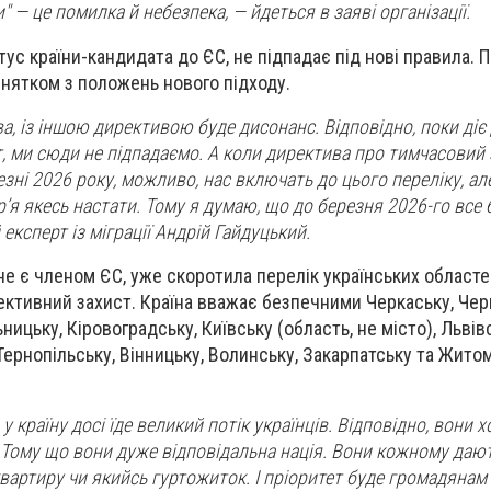
" — це помилка й небезпека, — йдеться в заяві організації.
тус країни-кандидата до ЄС, не підпадає під нові правила. 
инятком з положень нового підходу.
а, із іншою директивою буде дисонанс. Відповідно, поки діє
, ми сюди не підпадаємо. А коли директива про тимчасовий 
резні 2026 року, можливо, нас включать до цього переліку, ал
я якесь настати. Тому я думаю, що до березня 2026-го все б
експерт із міграції Андрій Гайдуцький.
 не є членом ЄС, уже скоротила перелік українських област
ективний захист. Країна вважає безпечними Черкаську, Чер
ницьку, Кіровоградську, Київську (область, не місто), Львів
 Тернопільську, Вінницьку, Волинську, Закарпатську та Жито
у країну досі їде великий потік українців. Відповідно, вони х
 Тому що вони дуже відповідальна нація. Вони кожному даю
артиру чи якийсь гуртожиток. І пріоритет буде громадянам 