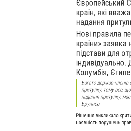
Європейський С
країн, які вва
надання притул
Нові правила пе
країни» заявка 
підстави для о
індивідуально. 
Колумбія, Єгипет
Багато держав-членів 
притулку, тому все, щ
надання притулку, має 
Бруннер.
Рішення викликало критик
наявність порушень прав 