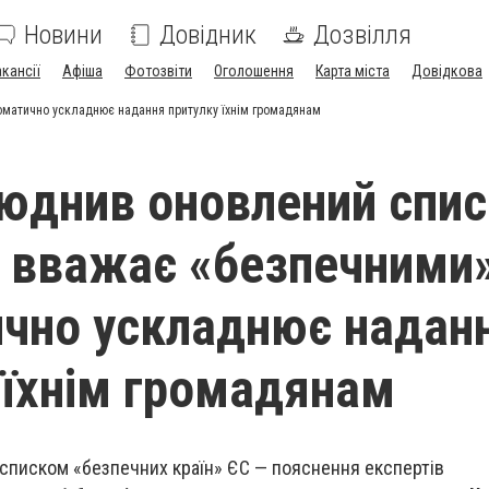
Новини
Довідник
Дозвілля
акансії
Афіша
Фотозвіти
Оголошення
Карта міста
Довідкова
томатично ускладнює надання притулку їхнім громадянам
юднив оновлений спи
кі вважає «безпечними
чно ускладнює надан
 їхнім громадянам
 списком «безпечних країн» ЄС — пояснення експертів