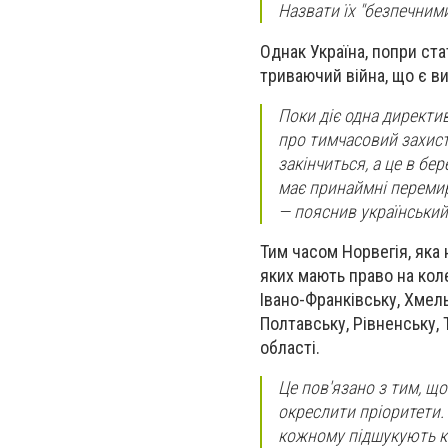
Назвати їх "безпечними
Однак Україна, попри ста
триваючий війна, що є в
Поки діє одна директив
про тимчасовий захист
закінчиться, а це в бе
має принаймні перемир’
— пояснив український 
Тим часом Норвегія, яка
яких мають право на кол
Івано-Франківську, Хмель
Полтавську, Рівненську,
області.
Це пов'язано з тим, що 
окреслити пріоритети.
кожному підшукують кв