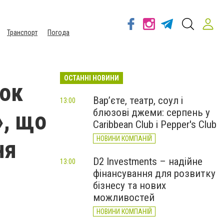
Транспорт
Погода
ОСТАННІ НОВИНИ
сок
Вар’єте, театр, соул і
13:00
блюзові джеми: серпень у
», що
Caribbean Club і Pepper's Club
НОВИНИ КОМПАНІЙ
ня
D2 Investments – надійне
13:00
фінансування для розвитку
бізнесу та нових
можливостей
НОВИНИ КОМПАНІЙ