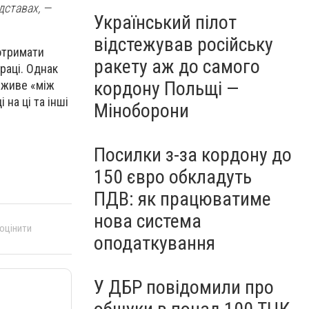
дставах, —
Український пілот
відстежував російську
 отримати
ракету аж до самого
раці. Однак
кордону Польщі —
 живе «між
на ці та інші
Міноборони
Посилки з-за кордону до
150 євро обкладуть
ПДВ: як працюватиме
нова система
 оцінити
оподаткування
У ДБР повідомили про