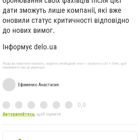
бронювання своїх фахівців після цієї
дати зможуть лише компанії, які вже
оновили статус критичності відповідно
до нових вимог.
Інформує delo.ua
Якщо ви помітили помилку, виділіть необхідний текст і натисніть Ctrl + Enter, щоб
повідомити про це редакцію
Ефименко Анастасия
0,0
Авторизуйтесь
, щоб оцінити