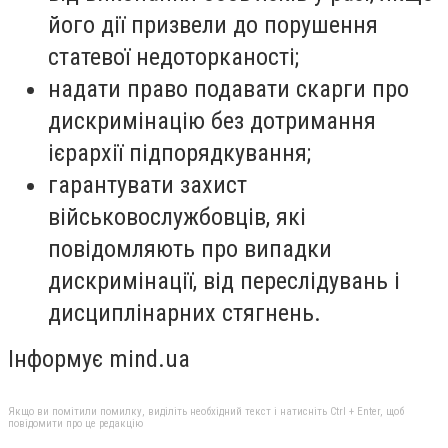
його дії призвели до порушення
статевої недоторканості;
надати право подавати скарги про
дискримінацію без дотримання
ієрархії підпорядкування;
гарантувати захист
військовослужбовців, які
повідомляють про випадки
дискримінації, від переслідувань і
дисциплінарних стягнень.
Інформує mind.ua
Якщо ви помітили помилку, виділіть необхідний текст і натисніть Ctrl + Enter, щоб
повідомити про це редакцію