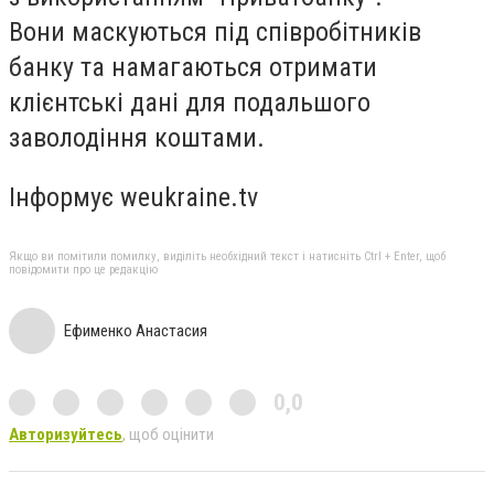
Вони маскуються під співробітників
банку та намагаються отримати
клієнтські дані для подальшого
заволодіння коштами.
Інформує weukraine.tv
Якщо ви помітили помилку, виділіть необхідний текст і натисніть Ctrl + Enter, щоб
повідомити про це редакцію
Ефименко Анастасия
0,0
Авторизуйтесь
, щоб оцінити