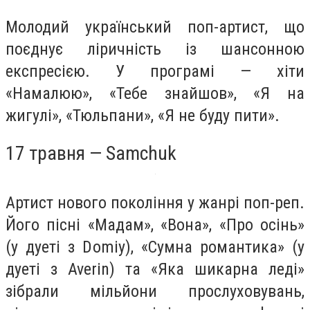
Молодий український поп-артист, що
поєднує ліричність із шансонною
експресією. У програмі — хіти
«Намалюю», «Тебе знайшов», «Я на
жигулі», «Тюльпани», «Я не буду пити».
17 травня — Samchuk
Артист нового покоління у жанрі поп-реп.
Його пісні «Мадам», «Вона», «Про осінь»
(у дуеті з Domiy), «Сумна романтика» (у
дуеті з Averin) та «Яка шикарна леді»
зібрали мільйони прослуховувань,