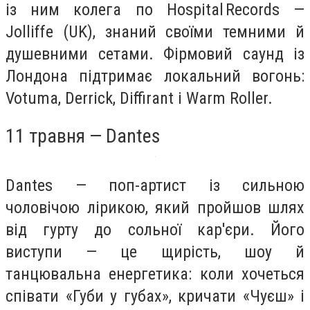
із ним колега по Hospital Records —
Jolliffe (UK), знаний своїми темними й
душевними сетами. Фірмовий саунд із
Лондона підтримає локальний вогонь:
Votuma, Derrick, Diffirant і Warm Roller.
11 травня — Dantes
Dantes — поп-артист із сильною
чоловічою лірикою, який пройшов шлях
від гурту до сольної кар'єри. Його
виступи — це щирість, шоу й
танцювальна енергетика: коли хочеться
співати «Губи у губах», кричати «Чуєш» і