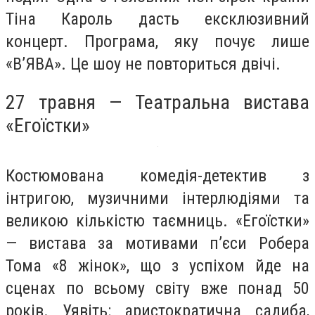
Тіна Кароль дасть ексклюзивний
концерт. Програма, яку почує лише
«В’ЯВА». Це шоу не повториться двічі.
27 травня — Театральна вистава
«Егоїстки»
Костюмована комедія-детектив з
інтригою, музичними інтерлюдіями та
великою кількістю таємниць. «Егоїстки»
— вистава за мотивами п’єси Робера
Тома «8 жінок», що з успіхом йде на
сценах по всьому світу вже понад 50
років. Уявіть: аристократична садиба,