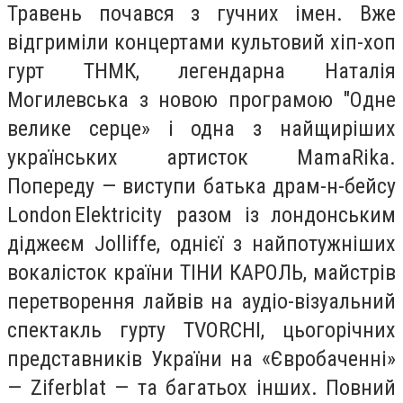
Травень почався з гучних імен. Вже
відгриміли концертами культовий хіп-хоп
гурт ТНМК, легендарна Наталія
Могилевська з новою програмою "Одне
велике серце» і одна з найщиріших
українських артисток MamaRika.
Попереду — виступи батька драм-н-бейсу
London Elektricity разом із лондонським
діджеєм Jolliffe, однієї з найпотужніших
вокалісток країни ТІНИ КАРОЛЬ, майстрів
перетворення лайвів на аудіо-візуальний
спектакль гурту TVORCHI, цьогорічних
представників України на «Євробаченні»
— Ziferblat — та багатьох інших. Повний