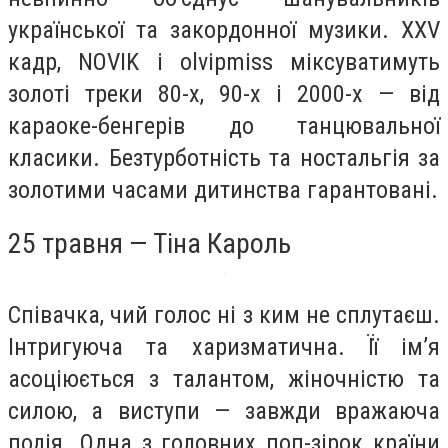
української та закордонної музики. XXV
кадр, NOVIK і olvipmiss міксуватимуть
золоті треки 80-х, 90-х і 2000-х — від
караоке-бенгерів до танцювальної
класики. Безтурботність та ностальгія за
золотими часами дитинства гарантовані.
25 травня — Тіна Кароль
Співачка, чий голос ні з ким не сплутаєш.
Інтригуюча та харизматична. Її ім’я
асоціюється з талантом, жіночністю та
силою, а виступи — завжди вражаюча
подія. Одна з головних поп-зірок країни