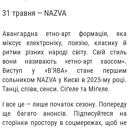
31 травня — NAZVA
Авангардна етно-арт формація, яка
міксує електроніку, поезію, класику й
ритми різних народі світу. Свій стиль
вони називають «етно-арт хаосом».
Виступ у «В’ЯВА» стане першим
сольником NAZVA у Києві в 2025-му році.
Танці, співи, сенси. Сіґеле та Міґеле.
І все це — лише початок сезону. Попереду
ще багато анонсів. Підписуйтеся на
сторінки простору в соцмережах, щоб не