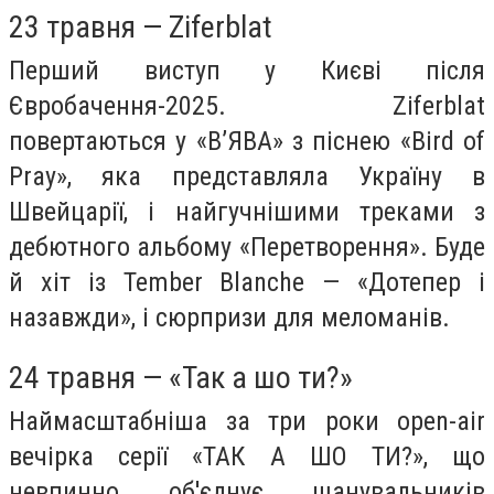
23 травня — Ziferblat
Перший виступ у Києві після
Євробачення-2025. Ziferblat
повертаються у «В’ЯВА» з піснею «Bird of
Pray», яка представляла Україну в
Швейцарії, і найгучнішими треками з
дебютного альбому «Перетворення». Буде
й хіт із Tember Blanche — «Дотепер і
назавжди», і сюрпризи для меломанів.
24 травня — «Так а шо ти?»
Наймасштабніша за три роки open-air
вечірка серії «ТАК А ШО ТИ?», що
невпинно об'єднує шанувальників