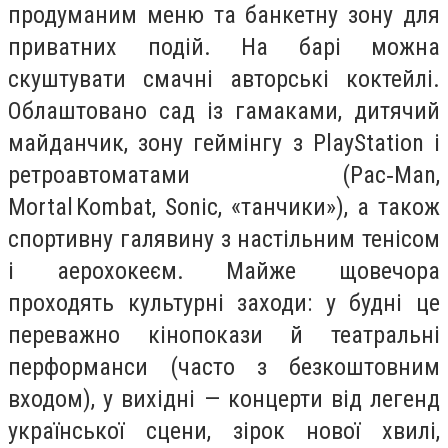
продуманим меню та банкетну зону для
приватних подій. На барі можна
скуштувати смачні авторські коктейлі.
Облаштовано сад із гамаками, дитячий
майданчик, зону геймінгу з PlayStation і
ретроавтоматами (Pac‑Man,
Mortal Kombat, Sonic, «танчики»), а також
спортивну галявину з настільним тенісом
і аерохокеєм. Майже щовечора
проходять культурні заходи: у будні це
переважно кінопокази й театральні
перформанси (часто з безкоштовним
входом), у вихідні — концерти від легенд
української сцени, зірок нової хвилі,