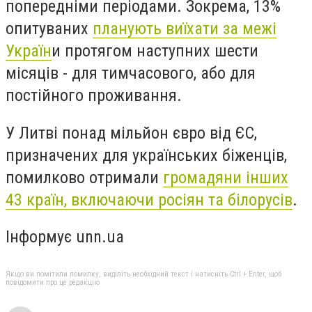
попередніми періодами. Зокрема, 13%
опитуваних
планують виїхати за межі
Україн
и протягом наступних шести
місяців - для тимчасового, або для
постійного проживання.
У Литві понад мільйон євро від ЄС,
призначених для українських біженців,
помилково отримали
громадяни інших
43 країн, включаючи росіян та білорусів
.
Інформує unn.ua
Якщо ви помітили помилку, виділіть необхідний текст і натисніть Ctrl + Enter, щоб
повідомити про це редакцію