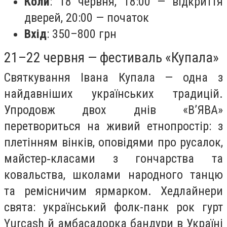
Коли
: 18 червня, 18:00 — відкриття
дверей, 20:00 — початок
Вхід
: 350–800 грн
21–22 червня — фестиваль «Купала»
Святкування Івана Купала — одна з
найдавніших українських традицій.
Упродовж двох днів «В’ЯВА»
перетвориться на живий етнопростір: з
плетінням вінків, оповідями про русалок,
майстер‑класами з гончарства та
ковальства, школами народного танцю
та ремісничим ярмарком. Хедлайнери
свята: український фолк-панк рок гурт
Yurcash й амбасадорка бандури в Україні