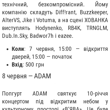
технічний, безкомпромісний. Йому
компанію складуть Diff!rant, Buzzkeeper,
AlterVS, Jike і Votuma, а на сцені ХОВАНКА
виступлять Hodynenko, RB4K, TRNGLM,
Dub.In.Sky, Badwor7h і eazee.
Коли
: 7 червня, 15:00 — відкриття
дверей, 15:00 — початок
Вхід
: 500 грн
8 червня — ADAM
Попгурт ADAM святкує 10-річчя
концертом під відкритим небом у
культурному просторі «В’ЯВА». Це буде