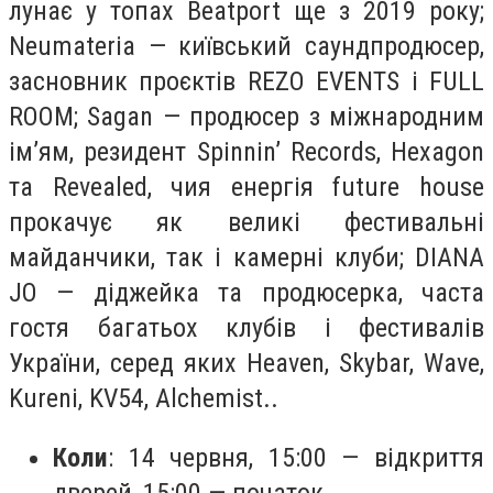
лунає у топах Beatport ще з 2019 року;
Neumateria — київський саундпродюсер,
засновник проєктів REZO EVENTS і FULL
ROOM; Sagan — продюсер з міжнародним
ім’ям, резидент Spinnin’ Records, Hexagon
та Revealed, чия енергія future house
прокачує як великі фестивальні
майданчики, так і камерні клуби; DIANA
JO — діджейка та продюсерка, часта
гостя багатьох клубів і фестивалів
України, серед яких Heaven, Skybar, Wave,
Kureni, KV54, Alchemist..
Коли
: 14 червня, 15:00 — відкриття
дверей, 15:00 — початок