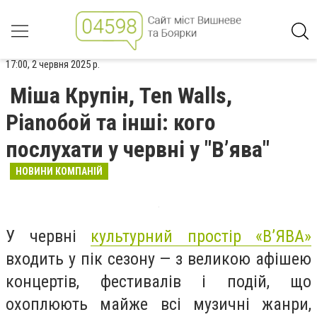
17:00, 2 червня 2025 р.
Міша Крупін, Ten Walls,
Pianoбой та інші: кого
послухати у червні у "В’ява"
НОВИНИ КОМПАНІЙ
У червні
культурний простір «В’ЯВА»
входить у пік сезону — з великою афішею
концертів, фестивалів і подій, що
охоплюють майже всі музичні жанри,