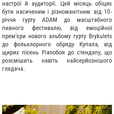
настрої й аудиторії. Цей місяць обіцяє
бути насиченим і різноманітним: від 10-
річчя гурту ADAM до масштабного
пивного фестивалю, від емоційної
прем’єри нового альбому гурту Brykulets
до фольклорного обряду Купала, від
щирих пісень Pianoбоя до стендапу, що
розсмішить навіть найсерйознішого
глядача.