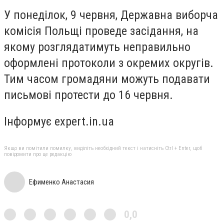
У понеділок, 9 червня, Державна виборча
комісія Польщі проведе засідання, на
якому розглядатимуть неправильно
оформлені протоколи з окремих округів.
Тим часом громадяни можуть подавати
письмові протести до 16 червня.
Інформує expert.in.ua
Якщо ви помітили помилку, виділіть необхідний текст і натисніть Ctrl + Enter, щоб
повідомити про це редакцію
Ефименко Анастасия
0,0