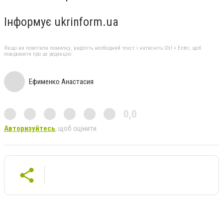
Інформує ukrinform.ua
Якщо ви помітили помилку, виділіть необхідний текст і натисніть Ctrl + Enter, щоб
повідомити про це редакцію
Ефименко Анастасия
0,0
Авторизуйтесь
, щоб оцінити