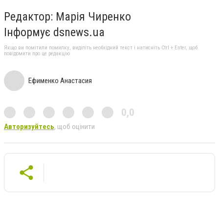
Редактор: Марія Чиренко
Інформує dsnews.ua
Якщо ви помітили помилку, виділіть необхідний текст і натисніть Ctrl + Enter, щоб
повідомити про це редакцію
Ефименко Анастасия
0,0
Авторизуйтесь
, щоб оцінити