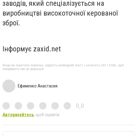
заводів, який спеціалізується на
виробництві високоточної керованої
зброї.
Інформує zaxid.net
Якщо ви помітили помилку, виділіть необхідний текст і натисніть Ctrl + Enter, щоб
повідомити про це редакцію
Ефименко Анастасия
0,0
Авторизуйтесь
, щоб оцінити