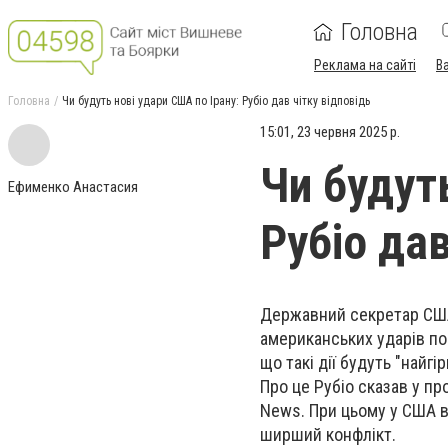
Головна
Реклама на сайті
В
Головна
Чи будуть нові удари США по Ірану: Рубіо дав чітку відповідь
15:01, 23 червня 2025 р.
Чи будут
Ефименко Анастасия
Рубіо дав
Державний секретар США 
американських ударів по 
що такі дії будуть "найг
Про це Рубіо сказав у пр
News. При цьому у США в
ширший конфлікт.