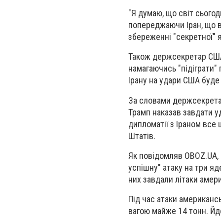
"Я думаю, що світ сьогодн
попереджаючи Іран, що в
збереженні "секретної" 
Також держсекретар США 
намагаючись "підіграти"
Ірану на удари США буде
За словами держсекретар
Трамп наказав завдати у
дипломатії з Іраном все 
Штатів.
Як повідомляв OBOZ.UA, 
успішну" атаку на три яд
них завдали літаки амер
Під час атаки американс
вагою майже 14 тонн. Йд