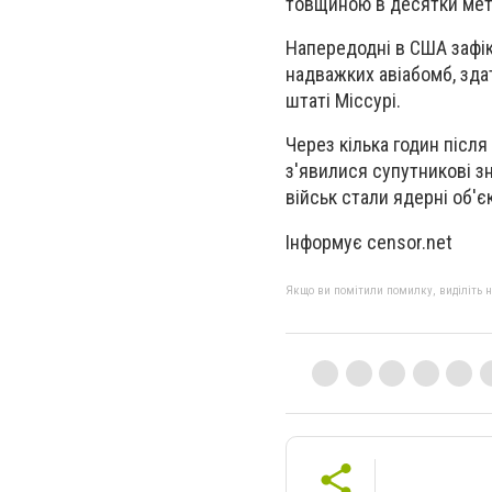
товщиною в десятки мет
Напередодні в США зафікс
надважких авіабомб, здат
штаті Міссурі.
Через кілька годин після
з'явилися супутникові з
військ стали ядерні об'є
Інформує censor.net
Якщо ви помітили помилку, виділіть нео