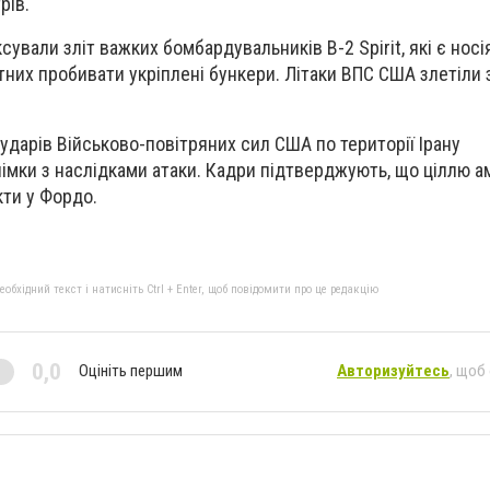
рів.
ували зліт важких бомбардувальників B-2 Spirit, які є нос
них пробивати укріплені бункери. Літаки ВПС США злетіли з
 ударів Військово-повітряних сил США по території Ірану
німки з наслідками атаки. Кадри підтверджують, що ціллю 
кти у Фордо.
бхідний текст і натисніть Ctrl + Enter, щоб повідомити про це редакцію
0,0
Оцініть першим
Авторизуйтесь
, щоб