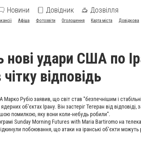
Новини
Довідник
Дозвілля
акансії
Афіша
Фотозвіти
Оголошення
Карта міста
Довідкова
ь нові удари США по Ір
 чітку відповідь
Марко Рубіо заявив, що світ став "безпечнішим і стабільн
ядерних об'єктах Ірану. Він застеріг Тегеран від відповіді,
іршою помилкою, яку вони коли-небудь робили".
ограмі Sunday Morning Futures with Maria Bartiromo на телека
ідкинули побоювання, що атаки на іранські об'єкти можуть