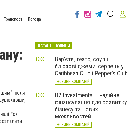
Транспорт
Погода
ОСТАННІ НОВИНИ
ану:
Вар’єте, театр, соул і
13:00
блюзові джеми: серпень у
Caribbean Club і Pepper's Club
НОВИНИ КОМПАНІЙ
ішим" після
D2 Investments – надійне
13:00
 зауваживши,
фінансування для розвитку
бізнесу та нових
налі Fox
можливостей
 розпалити
НОВИНИ КОМПАНІЙ