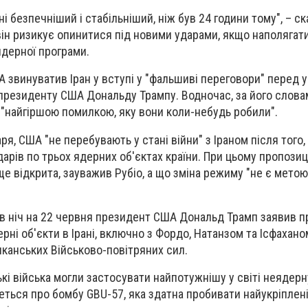
і безпечніший і стабільніший, ніж був 24 години тому", – ск
ін ризикує опинитися під новими ударами, якщо наполягат
ядерної програми.
звинуватив Іран у вступі у "фальшиві переговори" перед 
 президенту США Дональду Трампу. Водночас, за його словам
 "найгіршою помилкою, яку вони коли-небудь робили".
я, США "не перебувають у стані війни" з Іраном після того,
дарів по трьох ядерних об'єктах країни. При цьому пропози
ще відкрита, зауважив Рубіо, а що зміна режиму "не є мето
в ніч на 22 червня президент США Дональд Трамп заявив п
ерні об'єкти в Ірані, включно з Фордо, Натанзом та Ісфахано
иканських Військово-повітряних сил.
ькі війська могли застосувати найпотужнішу у світі неядер
еться про бомбу GBU-57, яка здатна пробивати найукріплен