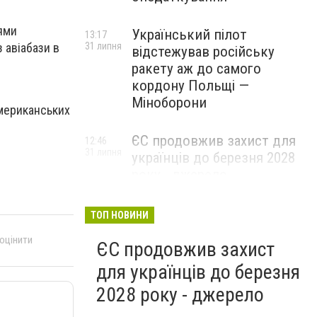
іями
Український пілот
13:17
31 липня
 авіабази в
відстежував російську
ракету аж до самого
кордону Польщі —
Міноборони
американських
ЄС продовжив захист для
12:46
31 липня
українців до березня 2028
року - джерело
ТОП НОВИНИ
 оцінити
ЄС продовжив захист
для українців до березня
2028 року - джерело