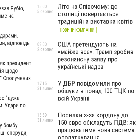
Літо на Співочому: до
15:00
азав Рубіо,
5 серпня
столиці повертається
име на
традиційна виставка квітів
НОВИНИ КОМПАНІЙ
ударами,
и, відповідь
США претендують на
08:00
2 серпня
«майже все»: Трамп зробив
резонансну заяву про
 як президент
українські надра
ція щодо
ю" Сполучених
У ДБР повідомили про
17:15
31 липня
обшуки в понад 100 ТЦК по
ро "дуже
всій Україні
м. Удари по
Посилки з-за кордону до
15:59
31 липня
150 євро обкладуть ПДВ: як
ну бомбу
працюватиме нова система
іші споруди,
оподаткування