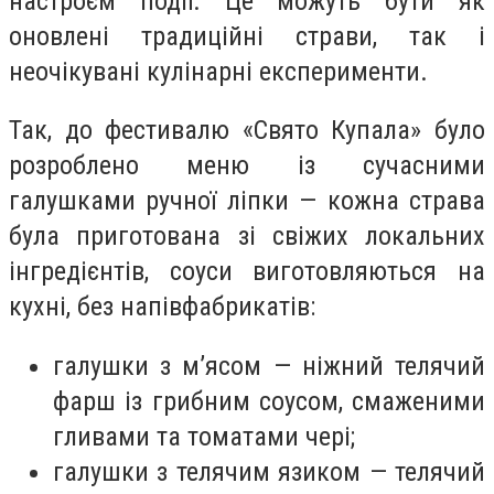
настроєм події. Це можуть бути як
оновлені традиційні страви, так і
неочікувані кулінарні експерименти.
Так, до фестивалю «Свято Купала» було
розроблено меню із сучасними
галушками ручної ліпки — кожна страва
була приготована зі свіжих локальних
інгредієнтів, соуси виготовляються на
кухні, без напівфабрикатів:
галушки з м’ясом — ніжний телячий
фарш із грибним соусом, смаженими
гливами та томатами чері;
галушки з телячим язиком — телячий