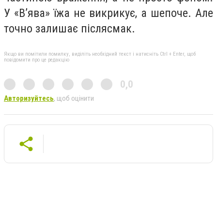
У «В’ява» їжа не викрикує, а шепоче. Але
точно залишає післясмак.
Якщо ви помітили помилку, виділіть необхідний текст і натисніть Ctrl + Enter, щоб
повідомити про це редакцію
0,0
Авторизуйтесь
, щоб оцінити