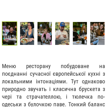
Меню ресторану побудоване на
поєднанні сучасної європейської кухні з
локальними інтонаціями. Тут однаково
природно звучать і класична брускета з
чері та страчателлою, і тюлечка по-
одеськи з булочкою паве. Тонкий баланс