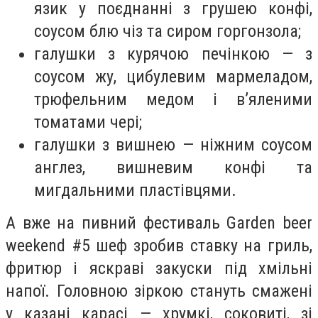
язик у поєднанні з грушею конфі,
соусом блю чіз та сиром горгонзола;
галушки з курячою печінкою — з
соусом жу, цибулевим мармеладом,
трюфельним медом і в’яленими
томатами чері;
галушки з вишнею — ніжним соусом
англез, вишневим конфі та
мигдальними пластівцями.
А вже на пивний фестиваль Garden beer
weekend #5 шеф зробив ставку на гриль,
фритюр і яскраві закуски під хмільні
напої. Головною зіркою стануть смажені
у казані карасі — хрумкі, соковиті, зі