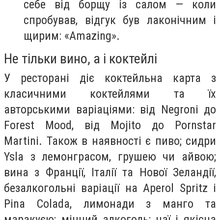
себе від борщу із салом — коли
спробував, відгук був лаконічним і
щирим: «Amazing».
Не тільки вино, а і коктейлі
У ресторані діє коктейльна карта з
класичними коктейлями та їх
авторськими варіаціями: від Negroni до
Forest Mood, від Mojito до Pornstar
Martini. Також в наявності є пиво; сидри
Ysla з лемонграсом, грушею чи айвою;
вина з Франції, Італії та Нової Зеландії,
безалкогольні варіації на Aperol Spritz і
Pina Colada, лимонади з манго та
маракуєю; міцний алкоголь; чаї і якісна