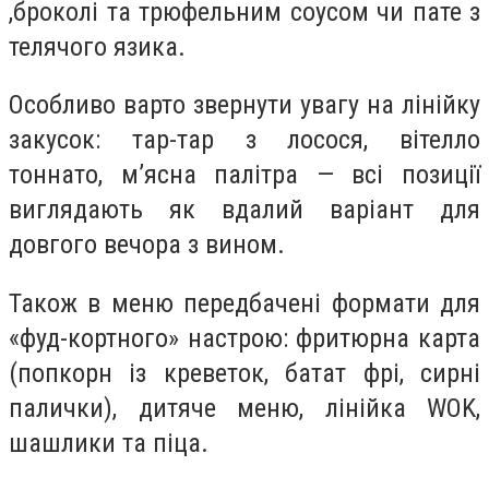
,броколі та трюфельним соусом чи пате з
телячого язика.
Особливо варто звернути увагу на лінійку
закусок: тар-тар з лосося, вітелло
тоннато, м’ясна палітра — всі позиції
виглядають як вдалий варіант для
довгого вечора з вином.
Також в меню передбачені формати для
«фуд-кортного» настрою: фритюрна карта
(попкорн із креветок, батат фрі, сирні
палички), дитяче меню, лінійка WOK,
шашлики та піца.