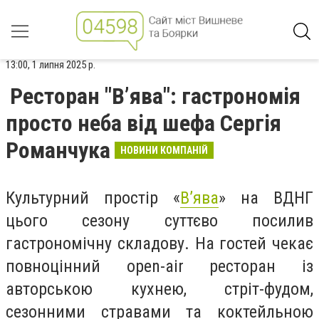
13:00, 1 липня 2025 р.
Ресторан "В’ява": гастрономія
просто неба від шефа Сергія
Романчука
НОВИНИ КОМПАНІЙ
Культурний простір «
В’ява
» на ВДНГ
цього сезону суттєво посилив
гастрономічну складову. На гостей чекає
повноцінний open-air ресторан із
авторською кухнею, стріт-фудом,
сезонними стравами та коктейльною