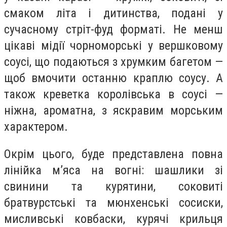
смаком літа і дитинства, подані у
сучасному стріт-фуд форматі. Не менш
цікаві мідії чорноморські у вершковому
соусі, що подаються з хрумким багетом —
щоб вмочити останню краплю соусу. А
також креветка королівська в соусі —
ніжна, ароматна, з яскравим морським
характером.
Окрім цього, буде представлена повна
лінійка м’яса на вогні: шашлики зі
свинини та курятини, соковиті
братвурстські та мюнхенські сосиски,
мисливські ковбаски, курячі крильця