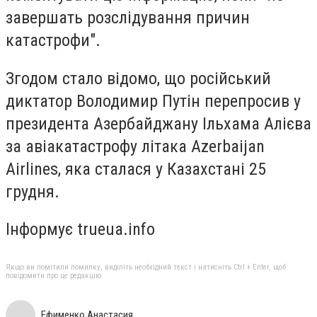
завершать розслідування причин
катастрофи".
Згодом стало відомо, що російський
диктатор Володимир Путін перепросив у
президента Азербайджану Ільхама Алієва
за авіакатастрофу літака Azerbaijan
Airlines, яка сталася у Казахстані 25
грудня.
Інформує trueua.info
Якщо ви помітили помилку, виділіть необхідний текст і натисніть Ctrl + Enter, щоб
повідомити про це редакцію
Ефименко Анастасия