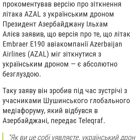
прокоментував версію про зіткнення
літака AZAL з українським дроном
Президент Азербайджану Ільхам
Алієв заявив, що версія про те, що літак
Embraer E190 авіакомпанії Azerbaijan
Airlines (AZAL) міг зіткнутися з
українським дроном — є абсолютно
безглуздою.
Таку заяву він зробив під час зустрічі з
учасниками Шушинського глобального
медіафоруму, який відбувся в
Азербайджані, передає Teleqraf.
"Як ви це собі уявляєте, український дрон