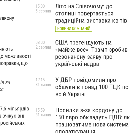
Літо на Співочому: до
15:00
5 серпня
столиці повертається
закону
традиційна виставка квітів
НОВИНИ КОМПАНІЙ
США претендують на
08:00
2 серпня
иняють
«майже все»: Трамп зробив
 до можливості
резонансну заяву про
поправки, що
українські надра
У ДБР повідомили про
17:15
ів за
31 липня
обшуки в понад 100 ТЦК по
ся
всій Україні
7,6 мільярдів
Посилки з-за кордону до
15:59
 очікує від
31 липня
150 євро обкладуть ПДВ: як
 російських
працюватиме нова система
оподаткування