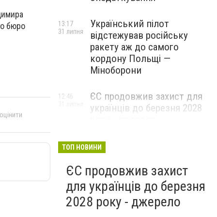
димира
Український пілот
13:17
го бюро
31 липня
відстежував російську
ракету аж до самого
кордону Польщі —
Міноборони
ЄС продовжив захист для
12:46
31 липня
українців до березня 2028
 оцінити
року - джерело
ТОП НОВИНИ
ЄС продовжив захист
для українців до березня
2028 року - джерело