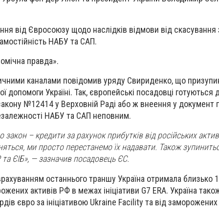
ня від Євросоюзу щодо наслідків відмови від скасування 
амостійність НАБУ та САП.
омічна правда».
ичними каналами повідомив уряду Свириденко, що призуп
ої допомоги Україні. Так, європейські посадовці готуються
закону №12414 у Верховній Раді або ж внеення у документ 
езалежності НАБУ та САП неповним.
 закон – кредити за рахунок прибутків від російських актив
ться, ми просто перестанемо їх надавати. Також зупинить
 та ЄІБ», — зазначив посадовець ЄС.
 врахуванням останнього траншу Україна отримала близько 1
ожених активів РФ в межах ініціативи G7 ERA. Україна також
дів євро за ініціативою Ukraine Facility та від заморожених