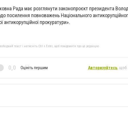
рховна Рада має розглянути законопроєкт президента Воло
до посилення повноважень Національного антикорупційно
ої антикорупційної прокуратури».
бхідний текст і натисніть Ctrl + Enter, щоб повідомити про це редакцію
0,0
Оцініть першим
Авторизуйтесь
, щоб