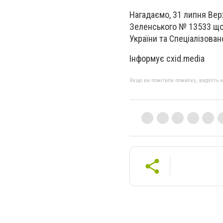
Нагадаємо, 31 липня Ве
Зеленського № 13533 що
України та Спеціалізован
Інформує cxid.media
Якщо ви помітили помилку, виділіть нео