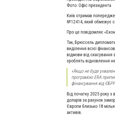
Фото: Офіс президента
Київ отримав попереджен
№12414, який обмежує с
Про це повідомляє «Екон
Так, Брюссель дипломат
виділення всієї фінансов
відмови від скасування 
зроблять відновлення н
«Якщо не буде ухвалено
програмою ERA припиня
фінансування від ЄБРР
Від початку 2025 року з
доларів за рахунок замор
Європи близько 18 мільяр
активів.