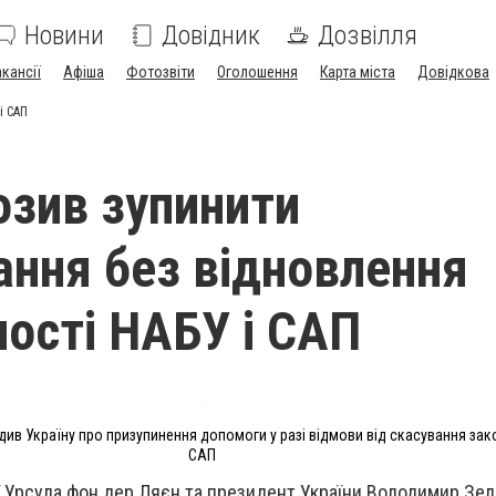
Новини
Довідник
Дозвілля
акансії
Афіша
Фотозвіти
Оголошення
Карта міста
Довідкова
і САП
озив зупинити
ання без відновлення
ості НАБУ і САП
ив Україну про призупинення допомоги у разі відмови від скасування за
САП
 Урсула фон дер Ляєн та президент України Володимир Зел