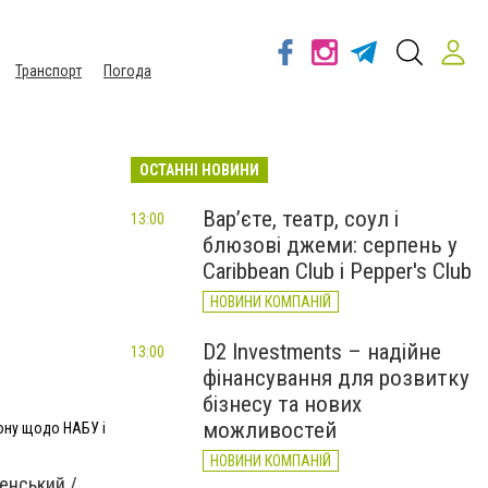
Транспорт
Погода
ОСТАННІ НОВИНИ
Вар’єте, театр, соул і
13:00
блюзові джеми: серпень у
Caribbean Club і Pepper's Club
НОВИНИ КОМПАНІЙ
D2 Investments – надійне
13:00
фінансування для розвитку
бізнесу та нових
можливостей
кону щодо НАБУ і
НОВИНИ КОМПАНІЙ
енський /