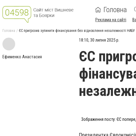
Головна
Реклама на сайті
В
Головна
ЄС пригрозив зупинити фінансування без відновлення незалежності НАБУ 
18:10, 30 липня 2025 р.
ЄС пригр
Ефименко Анастасия
фінансув
незалежн
Зображення посту: ЄС поперед
Президентка Єврокомісії