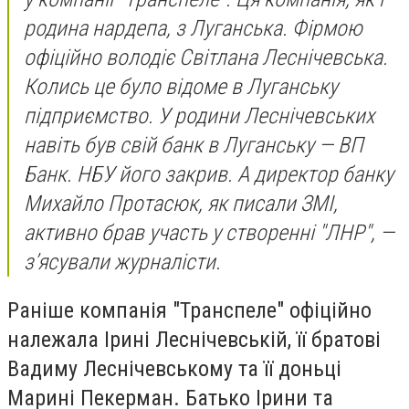
родина нардепа, з Луганська. Фірмою
офіційно володіє Світлана Леснічевська.
Колись це було відоме в Луганську
підприємство. У родини Леснічевських
навіть був свій банк в Луганську — ВП
Банк. НБУ його закрив. А директор банку
Михайло Протасюк, як писали ЗМІ,
активно брав участь у створенні "ЛНР", —
з’ясували журналісти.
Раніше компанія "Транспеле" офіційно
належала Ірині Леснічевській, її братові
Вадиму Леснічевському та її доньці
Марині Пекерман. Батько Ірини та