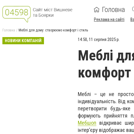
Головна
Реклама на сайті
В
Головна
Меблі для дому: створюємо комфорт і стиль
14:50, 11 серпня 2025 р.
НОВИНИ КОМПАНІЙ
Меблі дл
комфорт 
Меблі – це не просто
індивідуальність. Від к
перетворити будь-яке
формують прийняття пл
Мебшоп
відкриває шир
інтер’єру відображає ваш