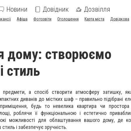
Новини
Довідник
Дозвілля
акансії
Афіша
Фотозвіти
Оголошення
Карта міста
Довідкова
я дому: створюємо
і стиль
 предмети, а спосіб створити атмосферу затишку, як
омпактних диванів до містких шаф – правильно підібрані е
 приміщення, будь то невелика квартира чи простора
ощі, роблячи її функціональною і естетично привабл
окі можливості для облаштування вашого дому, де к
 стиль і забезпечує зручність.