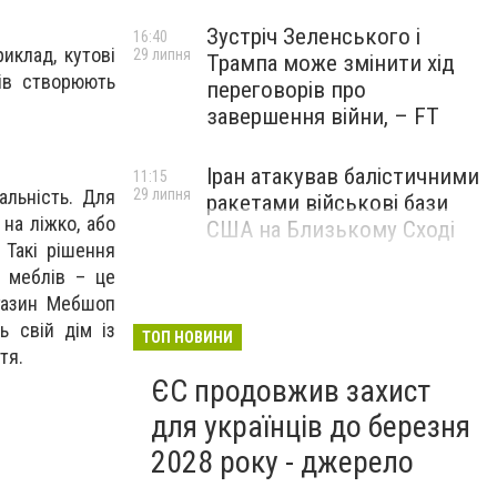
Зустріч Зеленського і
16:40
иклад, кутові
29 липня
Трампа може змінити хід
ків створюють
переговорів про
завершення війни, – FT
Іран атакував балістичними
11:15
альність. Для
29 липня
ракетами військові бази
на ліжко, або
США на Близькому Сході
 Такі рішення
р меблів – це
газин Мебшоп
ь свій дім із
ТОП НОВИНИ
тя.
ЄС продовжив захист
для українців до березня
2028 року - джерело