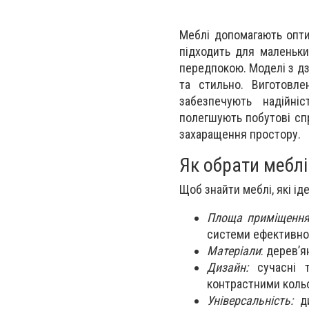
Меблі допомагають опти
підходить для маленьки
передпокою. Моделі з д
та стильно. Виготовле
забезпечують надійніс
полегшують побутові спр
захаращення простору.
Як обрати меблі
Щоб знайти меблі, які ід
Площа приміщенн
системи ефективно
Матеріали
: дерев’я
Дизайн:
сучасні т
контрастними коль
Універсальність:
ди