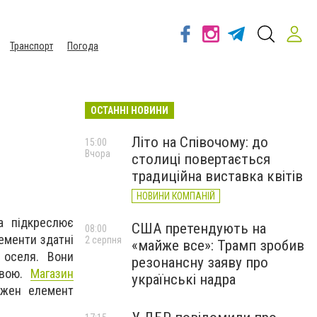
Транспорт
Погода
ОСТАННІ НОВИНИ
Літо на Співочому: до
15:00
Вчора
столиці повертається
традиційна виставка квітів
НОВИНИ КОМПАНІЙ
а підкреслює
США претендують на
08:00
лементи здатні
2 серпня
«майже все»: Трамп зробив
 оселя. Вони
резонансну заяву про
ивою.
Магазин
українські надра
ожен елемент