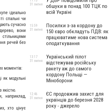
У ДБР повідомили про
17:15
31 липня
обшуки в понад 100 ТЦК по
всій Україні
купе ідеально
ті спальні чи
дають сучасно
Посилки з-за кордону до
15:59
31 липня
дерево, вони
150 євро обкладуть ПДВ: як
 стільницями
працюватиме нова система
ння речей без
оподаткування
Український пілот
13:17
31 липня
відстежував російську
их моментів:
ракету аж до самого
кордону Польщі —
і як модульні
Міноборони
з якістю.
ЄС продовжив захист для
12:46
, наприклад,
31 липня
українців до березня 2028
року - джерело
х, хто цінує