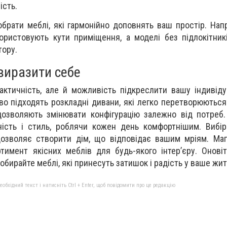
ість.
брати меблі, які гармонійно доповнять ваш простір. Напр
ористовують кути приміщення, а моделі без підлокітни
тору.
 виразити себе
ктичність, але й можливість підкреслити вашу індивіду
о підходять розкладні дивани, які легко перетворюються 
озволяють змінювати конфігурацію залежно від потреб.
ність і стиль, роблячи кожен день комфортнішим. Вибі
дозволяє створити дім, що відповідає вашим мріям. Ма
имент якісних меблів для будь-якого інтер’єру. Оновіт
бирайте меблі, які принесуть затишок і радість у ваше жит
бхідний текст і натисніть Ctrl + Enter, щоб повідомити про це редакцію