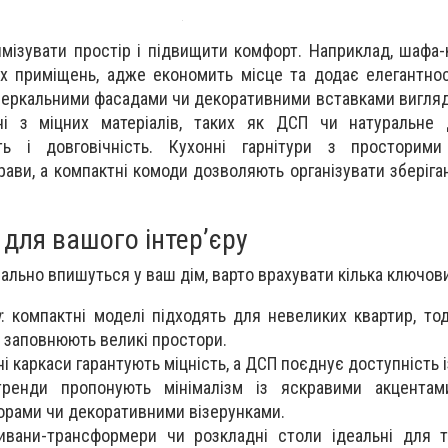
мізувати простір і підвищити комфорт. Наприклад, шафа-
х приміщень, адже економить місце та додає елегантнос
зеркальними фасадами чи декоративними вставками вигля
ні з міцних матеріалів, таких як ДСП чи натуральне 
ть і довговічність. Кухонні гарнітури з просторими
ави, а компактні комоди дозволяють організувати зберіга
 для вашого інтер’єру
еально впишуться у ваш дім, варто врахувати кілька ключов
я
: компактні моделі підходять для невеликих квартир, тод
 заповнюють великі простори.
ні каркаси гарантують міцність, а ДСП поєднує доступність і
ренди пропонують мінімалізм із яскравими акцентами
орами чи декоративними візерунками.
вани-трансформери чи розкладні столи ідеальні для ти