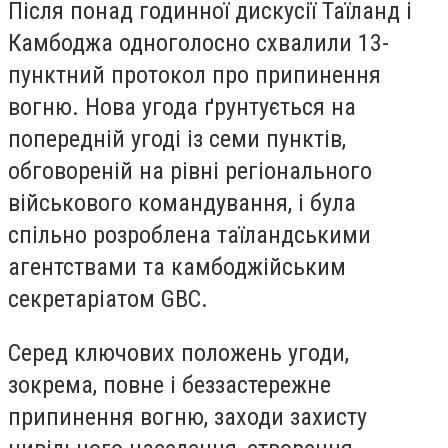
Після понад годинної дискусії Таїланд і
Камбоджа одноголосно схвалили 13-
пунктний протокол про припинення
вогню. Нова угода ґрунтується на
попередній угоді із семи пунктів,
обговореній на рівні регіонального
військового командування, і була
спільно розроблена таїландськими
агентствами та камбоджійським
секретаріатом GBC.
Серед ключових положень угоди,
зокрема, повне і беззастережне
припинення вогню, заходи захисту