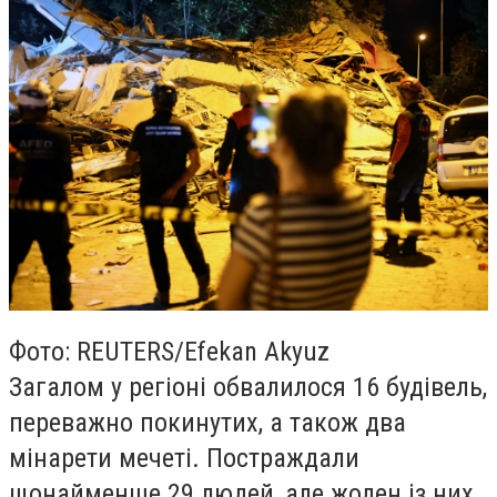
Фото: REUTERS/Efekan Akyuz
Загалом у регіоні обвалилося 16 будівель,
переважно покинутих, а також два
мінарети мечеті. Постраждали
щонайменше 29 людей, але жоден із них