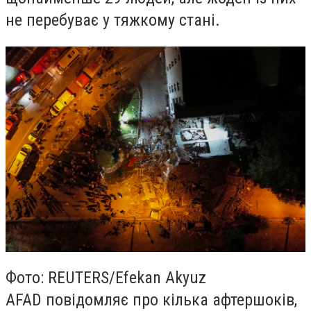
не перебуває у тяжкому стані.
Фото: REUTERS/Efekan Akyuz
AFAD повідомляє про кілька афтершоків,