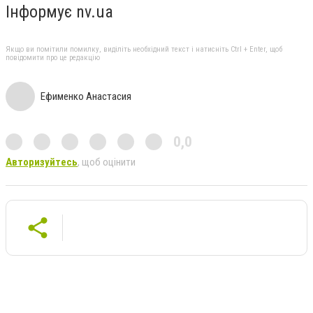
Інформує nv.ua
Якщо ви помітили помилку, виділіть необхідний текст і натисніть Ctrl + Enter, щоб
повідомити про це редакцію
Ефименко Анастасия
0,0
Авторизуйтесь
, щоб оцінити