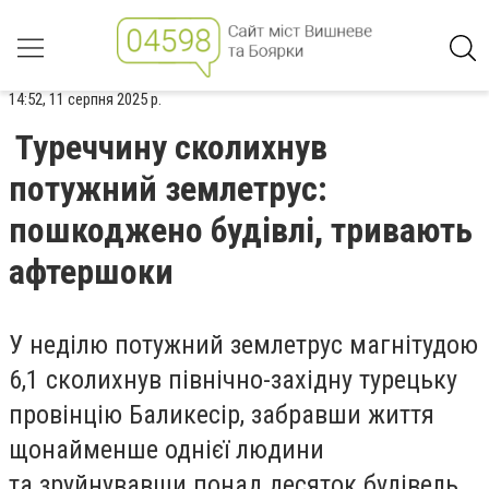
14:52, 11 серпня 2025 р.
Туреччину сколихнув
потужний землетрус:
пошкоджено будівлі, тривають
афтершоки
У неділю потужний землетрус магнітудою
6,1 сколихнув північно-західну турецьку
провінцію Баликесір, забравши життя
щонайменше однієї людини
та зруйнувавши понад десяток будівель.