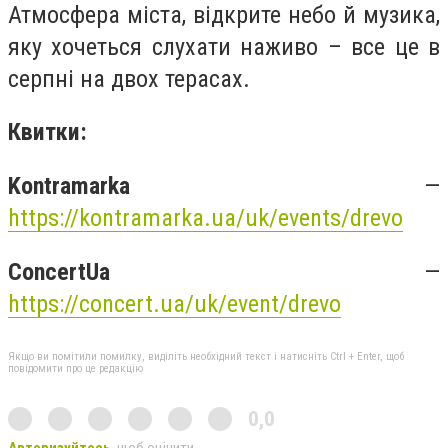
Атмосфера міста, відкрите небо й музика,
яку хочеться слухати наживо – все це в
серпні на двох терасах.
Квитки:
Kontramarka
—
https://kontramarka.ua/uk/events/drevo
ConcertUa
—
https://concert.ua/uk/event/drevo
Якщо ви помітили помилку, виділіть необхідний текст і натисніть Ctrl + Enter, щоб
повідомити про це редакцію
0,0