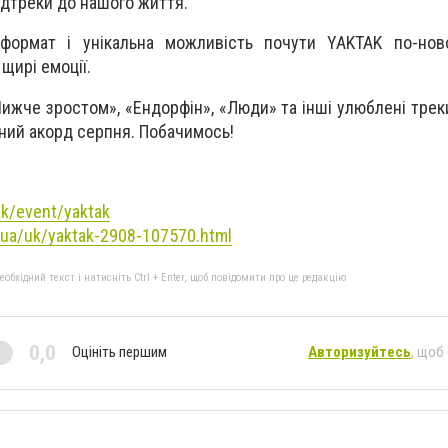
дтреки до нашого життя.
формат і унікальна можливість почути YAKTAK по-нов
щирі емоції.
ижче зростом», «Ендорфін», «Люди» та інші улюблені треки
ьний акорд серпня. Побачимось!
uk/event/yaktak
.ua/uk/yaktak-2908-107570.html
бхідний текст і натисніть Ctrl + Enter, щоб повідомити про це редакцію
0,0
Оцініть першим
Авторизуйтесь
, щоб