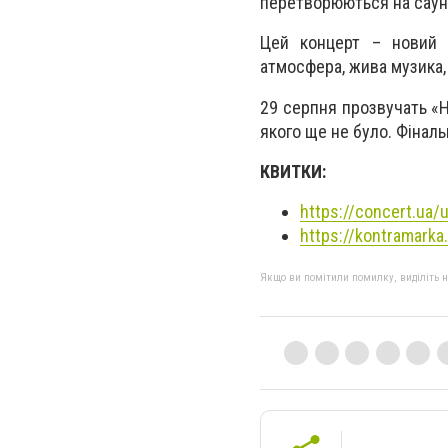
перетворюються на саун
Цей концерт – новий 
атмосфера, жива музика, 
29 серпня прозвучать «Н
якого ще не було. Фінал
КВИТКИ:
https://concert.ua/
https://kontramarka
Якщо ви помітили помилку, виділіть нео