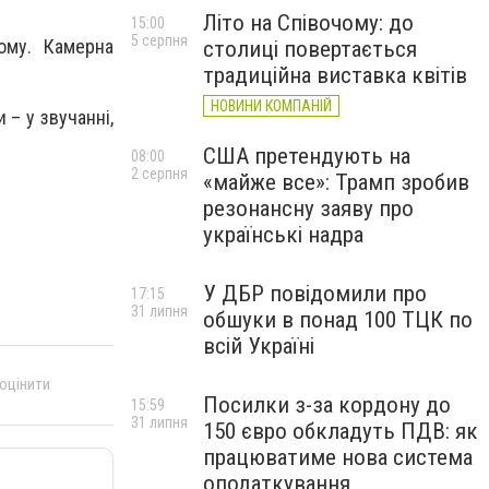
Літо на Співочому: до
15:00
5 серпня
ому. Камерна
столиці повертається
традиційна виставка квітів
НОВИНИ КОМПАНІЙ
 – у звучанні,
США претендують на
08:00
2 серпня
«майже все»: Трамп зробив
резонансну заяву про
українські надра
У ДБР повідомили про
17:15
31 липня
обшуки в понад 100 ТЦК по
всій Україні
 оцінити
Посилки з-за кордону до
15:59
31 липня
150 євро обкладуть ПДВ: як
працюватиме нова система
оподаткування