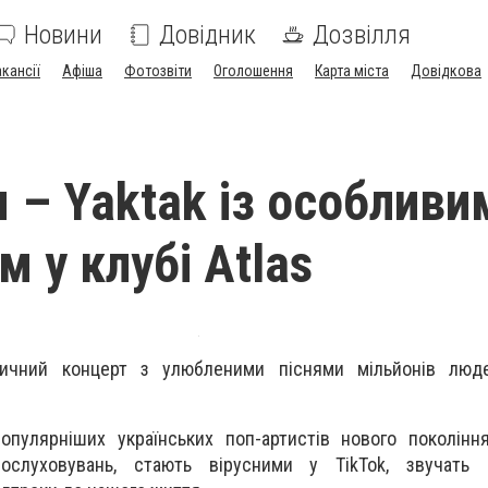
Новини
Довідник
Дозвілля
акансії
Афіша
Фотозвіти
Оголошення
Карта міста
Довідкова
я – Yaktak із особливи
 у клубі Atlas
тичний концерт з улюбленими піснями мільйонів люд
опулярніших українських поп-артистів нового поколінн
ослуховувань, стають вірусними у TikTok, звучать