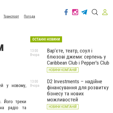
Транспорт
Погода
ОСТАННІ НОВИНИ
м
Вар’єте, театр, соул і
13:00
Вчора
блюзові джеми: серпень у
Caribbean Club і Pepper's Club
НОВИНИ КОМПАНІЙ
D2 Investments – надійне
13:00
ей у новому,
Вчора
фінансування для розвитку
бізнесу та нових
можливостей
я. Його треки
НОВИНИ КОМПАНІЙ
 на радіо та