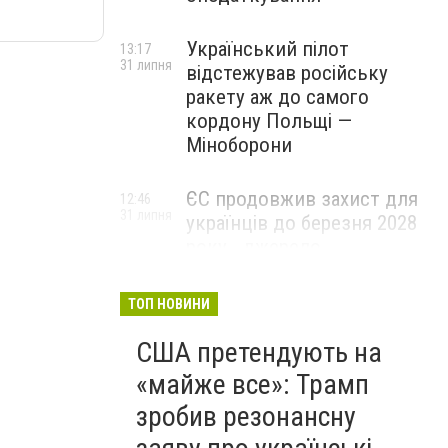
Український пілот
13:17
31 липня
відстежував російську
ракету аж до самого
кордону Польщі —
Міноборони
ЄС продовжив захист для
12:46
31 липня
українців до березня 2028
року - джерело
ТОП НОВИНИ
США претендують на
«майже все»: Трамп
зробив резонансну