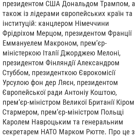
президентом США Дональдом Трампом, а
також із лідерами європейських країн та
інституцій: канцлером Німеччини
Фрідріхом Мерцом, президентом Франції
Еммануелем Макроном, прем’єр-
міністеркою Італії Джорджею Мелоні,
президентом Фінляндії Александром
Стуббом, президенткою Єврокомісії
Урсулою фон дер Ляєн, президентом
Європейської ради Антоніу Коштою,
прем’єр-міністром Великої Британії Кіром
Стармером, прем’єр-міністром Польщі
Каролем Навроцьким та генеральним
секретарем НАТО Марком Рютте. Про це з