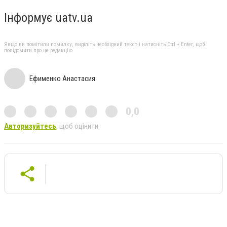
Інформує uatv.ua
Якщо ви помітили помилку, виділіть необхідний текст і натисніть Ctrl + Enter, щоб
повідомити про це редакцію
Ефименко Анастасия
0,0
Авторизуйтесь
, щоб оцінити