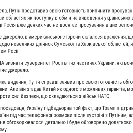
ла, Путін представив свою готовність припинити просуван
ій областях як поступку в обмін на виведення українських в
і Росія вже деяких час не досягає просування в цих регіон
е джерело, в американської сторони склалося враження, що
одо невеликих ділянок Сумської та Харківської областей, я
ем Росії.
 визнати суверенітет Росії в тих частинах України, які вон
ляє джерело.
ка видання, Путін справді заявив про свою готовність обг
аїни. Але він згадав Китай як одного з можливих гарантів, м
проти сил безпеки, що складаються з військ НАТО.
 посадовця, Україну підбадьорив той факт, що Трамп підтри
аїни під час телефонної розмови після зустрічі з Путіним, ал
 не обговорювалося детально і буде обговорено додатково п
ому.