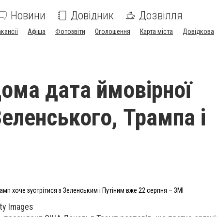
Новини
Довідник
Дозвілля
акансії
Афіша
Фотозвіти
Оголошення
Карта міста
Довідкова
дома дата ймовірної
Зеленського, Трампа і
амп хоче зустрітися з Зеленським і Путіним вже 22 серпня – ЗМІ
ty Images