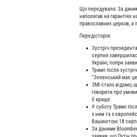
Що передувало: За даним
наполягав на гарантіях н
православних церков, а т
Передісторія:
Зустріч президента
серпня завершилас
Україні, попри заяв
Трамп після зустріч
"Зеленський має це
ЗМІ стало відомо, щ
говорити про умови 
б краще.
У суботу Трамп післ
з ним та з європей
Вашингтоні 18 серп
За даними Bloomber
заявив, що Путін пр