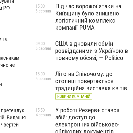
зувати
Під час ворожої атаки на
15:03
м РФ
6 серпня
Київщину було знищено
логістичний комплекс
компанії PUMA
м та
США відновили обмін
09:00
6 серпня
розвідданими з Україною в
повному обсязі, — Politico
учасникам
ічно не
Літо на Співочому: до
15:00
5 серпня
столиці повертається
и
традиційна виставка квітів
а
НОВИНИ КОМПАНІЙ
У роботі Резерв+ стався
і претендує
15:50
4 серпня
збій: доступ до
кій. Видання
електронних військово-
 чвертей
облікових документів