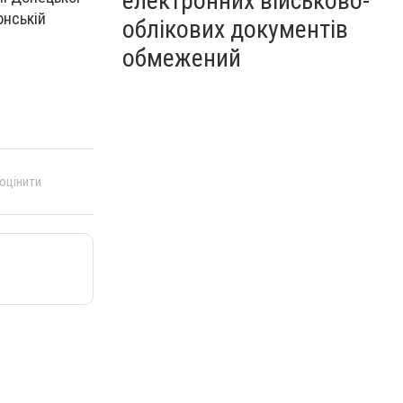
електронних військово-
онській
облікових документів
обмежений
 оцінити