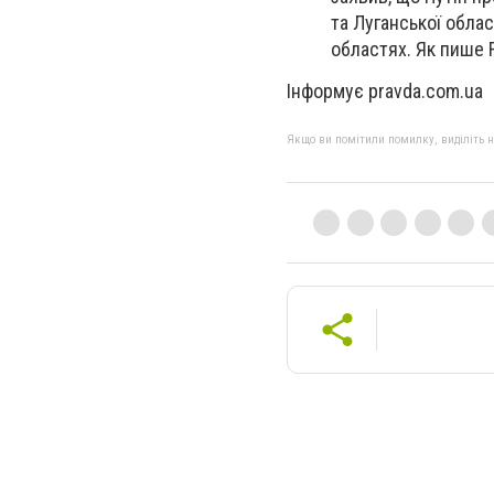
та Луганської обла
областях. Як пише 
Інформує pravda.com.ua
Якщо ви помітили помилку, виділіть нео