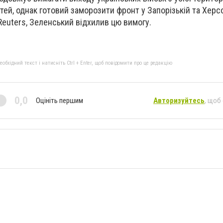
стей, однак готовий заморозити фронт у Запорізькій та Херс
Reuters, Зеленський відхилив цю вимогу.
бхідний текст і натисніть Ctrl + Enter, щоб повідомити про це редакцію
0,0
Оцініть першим
Авторизуйтесь
, щоб