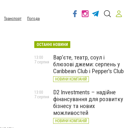
Транспорт
Погода
ОСТАННІ НОВИНИ
Вар’єте, театр, соул і
13:00
7 серпня
блюзові джеми: серпень у
Caribbean Club і Pepper's Club
НОВИНИ КОМПАНІЙ
D2 Investments – надійне
13:00
7 серпня
фінансування для розвитку
бізнесу та нових
можливостей
НОВИНИ КОМПАНІЙ