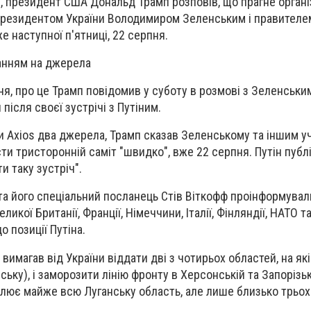
, президент США Дональд Трамп розповів, що прагне органі
 президентом України Володимиром Зеленським і правителе
 наступної п'ятниці, 22 серпня.
ланням на джерела
ня, про це Трамп повідомив у суботу в розмові з Зеленськи
ісля своєї зустрічі з Путіним.
и Axios два джерела, Трамп сказав Зеленському та іншим 
ти тристоронній саміт "швидко", вже 22 серпня. Путін публ
и таку зустріч".
 та його спеціальний посланець Стів Віткофф проінформувал
ликої Британії, Франції, Німеччини, Італії, Фінляндії, НАТО т
о позиції Путіна.
 вимагав від України віддати дві з чотирьох областей, на як
ську), і заморозити лінію фронту в Херсонській та Запорізь
олює майже всю Луганську область, але лише близько трьох