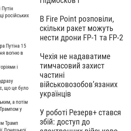
Підмосков’ї
 Путін
еці російських
В Fire Point розповіли,
скільки ракет можуть
нести дрони FP-1 та FP-2
а Путіна 15
ня вогню в
Чехія не надаватиме
тимчасовий захист
оріями і
частині
одразу
військовозобов’язаних
є, що це було
українців
ьким, а потім
 Трампом у
У роботі Резерв+ стався
збій: доступ до
им Трамп
ії Донецької