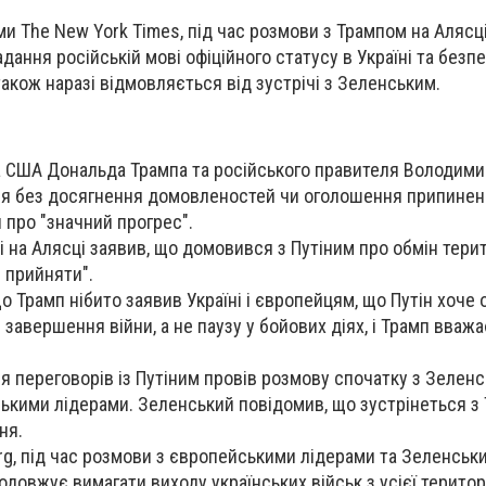
и The New York Times, під час розмови з Трампом на Алясці
адання російській мові офіційного статусу в Україні та безп
акож наразі відмовляється від зустрічі з Зеленським.
 США Дональда Трампа та російського правителя Володимир
я без досягнення домовленостей чи оголошення припинен
и про "значний прогрес".
і на Алясці заявив, що домовився з Путіним про обмін терит
 прийняти".
о Трамп нібито заявив Україні і європейцям, що Путін хоче 
завершення війни, а не паузу у бойових діях, і Трамп вважа
я переговорів із Путіним провів розмову спочатку з Зеленс
ськими лідерами. Зеленський повідомив, що зустрінеться з
ня.
g, під час розмови з європейськими лідерами та Зеленськ
одовжує вимагати виходу українських військ з усієї територ