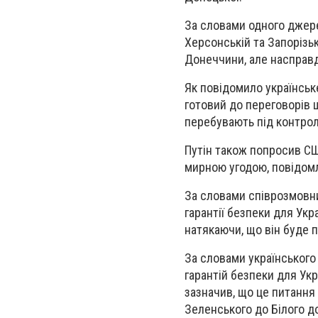
За словами одного джере
Херсонській та Запорізьк
Донеччини, але насправд
Як повідомило українськ
готовий до переговорів щ
перебувають під контрол
Путін також попросив США
мирною угодою, повідом
За словами співрозмовни
гарантії безпеки для Укр
натякаючи, що він буде 
За словами українського
гарантій безпеки для Укр
зазначив, що це питання
Зеленського до Білого д