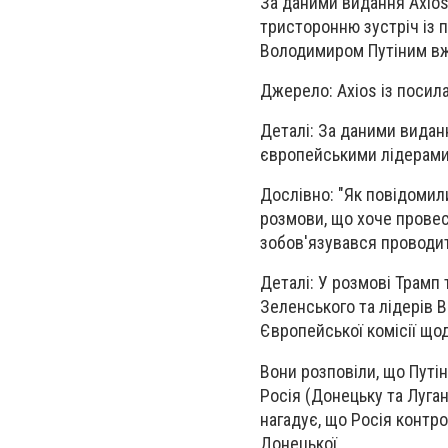
За даними видання Axios
тристоронню зустріч із
Володимиром Путіним вже
Джерело: Axios із поси
Деталі: За даними видан
європейськими лідерами п
Дослівно: "Як повідомил
розмови, що хоче провес
зобов'язувався проводит
Деталі: У розмові Трамп
Зеленського та лідерів Ве
Європейської комісії щод
Вони розповіли, що Путін
Росія (Донецьку та Луган
нагадує, що Росія контр
Донецької.