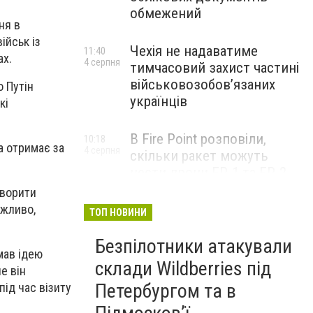
обмежений
ня в
ійськ із
Чехія не надаватиме
11:40
ах.
4 серпня
тимчасовий захист частині
військовозобов’язаних
 Путін
українців
кі
В Fire Point розповіли,
10:18
а отримає за
4 серпня
скільки ракет можуть
нести дрони FP-1 та FP-2
оворити
ожливо,
ТОП НОВИНИ
Безпілотники атакували
мав ідею
склади Wildberries під
е він
Петербургом та в
ід час візиту