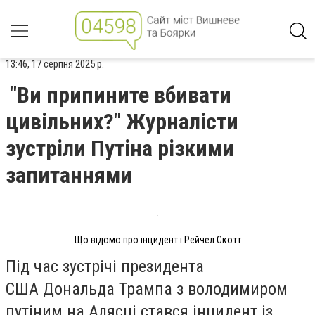
13:46, 17 серпня 2025 р.
"Ви припините вбивати
цивільних?" Журналісти
зустріли Путіна різкими
запитаннями
Що відомо про інцидент і Рейчел Скотт
Під час зустрічі президента
США Дональда Трампа з володимиром
путіним на Алясці стався інцидент із