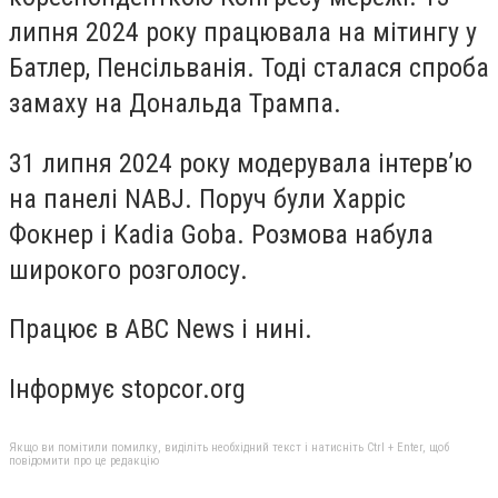
липня 2024 року працювала на мітингу у
Батлер, Пенсільванія. Тоді сталася спроба
замаху на Дональда Трампа.
31 липня 2024 року модерувала інтерв’ю
на панелі NABJ. Поруч були Харріс
Фокнер і Kadia Goba. Розмова набула
широкого розголосу.
Працює в ABC News і нині.
Інформує stopcor.org
Якщо ви помітили помилку, виділіть необхідний текст і натисніть Ctrl + Enter, щоб
повідомити про це редакцію