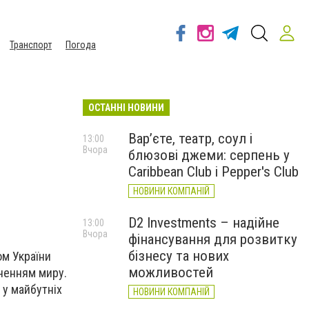
Транспорт
Погода
ОСТАННІ НОВИНИ
Вар’єте, театр, соул і
13:00
Вчора
блюзові джеми: серпень у
Caribbean Club і Pepper's Club
НОВИНИ КОМПАНІЙ
D2 Investments – надійне
13:00
Вчора
фінансування для розвитку
бізнесу та нових
ом України
можливостей
ненням миру.
 у майбутніх
НОВИНИ КОМПАНІЙ