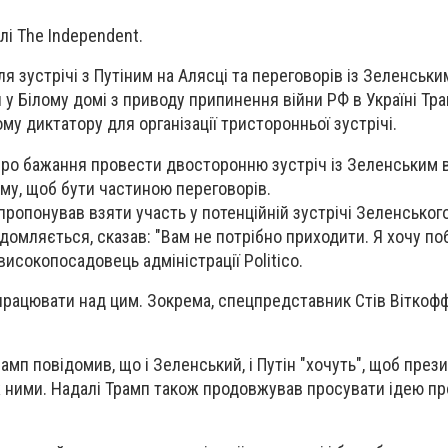
лі The Independent.
ля зустрічі з Путіним на Алясці та переговорів із Зеленськи
у Білому домі з приводу припинення війни РФ в Україні Тр
у диктатору для організації тристоронньої зустрічі.
про бажання провести двосторонню зустріч із Зеленським ві
ому, щоб бути частиною переговорів.
ропонував взяти участь у потенційній зустрічі Зеленського 
ідомляється, сказав: "Вам не потрібно приходити. Я хочу по
 високопосадовець адміністрації Politico.
працювати над цим. Зокрема, спецпредставник Стів Віткоф
рамп повідомив, що і Зеленський, і Путін "хочуть", щоб пре
іж ними. Надалі Трамп також продовжував просувати ідею п