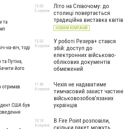
Літо на Співочому: до
15:00
5 серпня
столиці повертається
традиційна виставка квітів
м та
НОВИНИ КОМПАНІЙ
амп
У роботі Резерв+ стався
15:50
4 серпня
ч-на-віч, тоді
збій: доступ до
електронних військово-
та Путіна,
облікових документів
бачити його
обмежений
Чехія не надаватиме
11:40
ф отримав
4 серпня
тимчасовий захист частині
військовозобов’язаних
українців
зидент США був
роведення
В Fire Point розповіли,
10:18
4 серпня
скільки ракет можуть