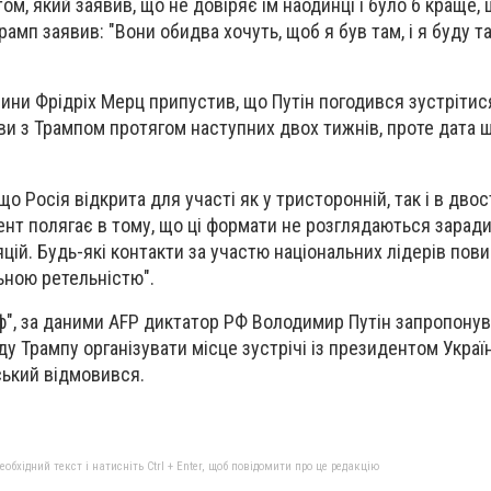
ом, який заявив, що не довіряє їм наодинці і було б краще, 
амп заявив: "Вони обидва хочуть, щоб я був там, і я буду т
ини Фрідріх Мерц припустив, що Путін погодився зустрітися
и з Трампом протягом наступних двох тижнів, проте дата 
що Росія відкрита для участі як у тристоронній, так і в дво
ент полягає в тому, що ці формати не розглядаються зарад
яцій. Будь-які контакти за участю національних лідерів пови
ьною ретельністю".
", за даними AFP диктатор РФ Володимир Путін запропону
 Трампу організувати місце зустрічі із президентом Україн
ький відмовився.
бхідний текст і натисніть Ctrl + Enter, щоб повідомити про це редакцію