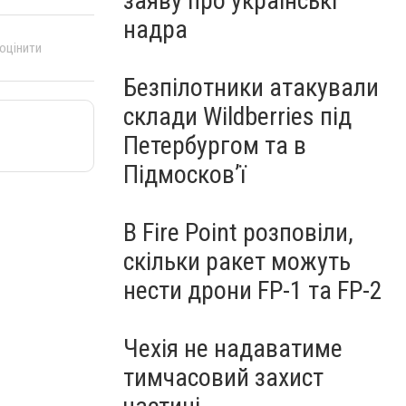
заяву про українські
надра
 оцінити
Безпілотники атакували
склади Wildberries під
Петербургом та в
Підмосков’ї
В Fire Point розповіли,
скільки ракет можуть
нести дрони FP-1 та FP-2
Чехія не надаватиме
тимчасовий захист