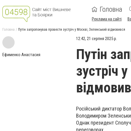
Головна
Реклама на сайті
В
Головна
Путін запропонував провести зустріч у Москві, Зеленський відмовився
12:42, 21 серпня 2025 р.
Путін за
Ефименко Анастасия
зустріч 
відмовив
Російський диктатор Воло
Володимиром Зеленським 
Однак президент Сполуче
переговорах.