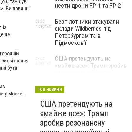
що б там був
нести дрони FP-1 та FP-2
ам. Ви повинні
Безпілотники атакували
09:50
4 серпня
 із
склади Wildberries під
ще не
Петербургом та в
Підмосков’ї
сторонній
США претендують на
08:00
и висвітлення
2 серпня
«майже все»: Трамп зробив
нні бути
резонансну заяву про
українські надра
вав
ТОП НОВИНИ
и у Москві,
США претендують на
«майже все»: Трамп
зробив резонансну