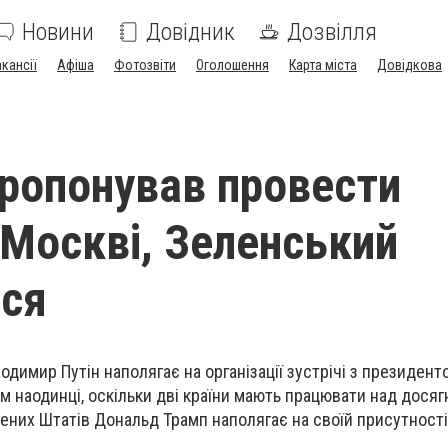
Новини
Довідник
Дозвілля
акансії
Афіша
Фотозвіти
Оголошення
Карта міста
Довідкова
пропонував провести
у Москві, Зеленський
ся
димир Путін наполягає на організації зустрічі з президент
наодинці, оскільки дві країни мають працювати над досяг
них Штатів Дональд Трамп наполягає на своїй присутності