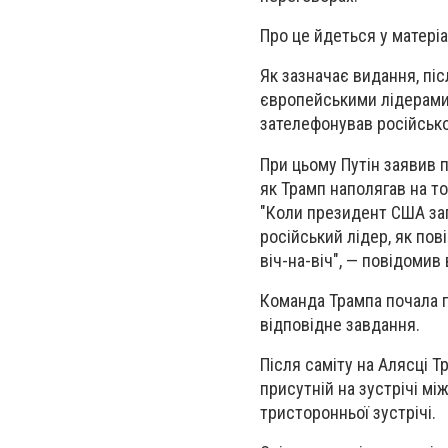
Про це йдеться у матеріа
Як зазначає видання, піс
європейськими лідерами 
зателефонував російськом
При цьому Путін заявив 
як Трамп наполягав на т
"Коли президент США зап
російський лідер, як пов
віч-на-віч", — повідомив
Команда Трампа почала 
відповідне завдання.
Після саміту на Алясці Т
присутній на зустрічі м
тристоронньої зустрічі.