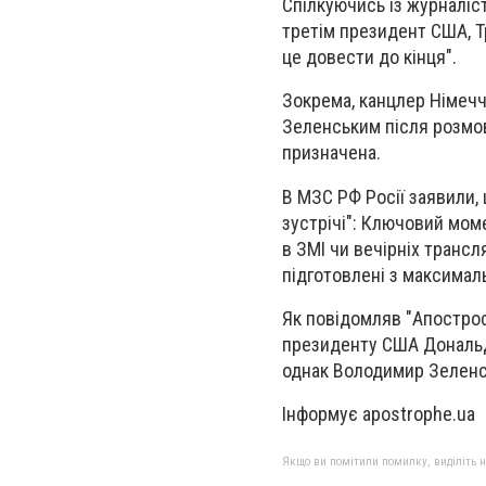
Спілкуючись із журналіст
третім президент США, Тр
це довести до кінця".
Зокрема, канцлер Німечч
Зеленським після розмов
призначена.
В МЗС РФ Росії заявили, 
зустрічі": Ключовий мом
в ЗМІ чи вечірніх трансл
підготовлені з максимал
Як повідомляв "Апостроф
президенту США Дональду
однак Володимир Зеленс
Інформує apostrophe.ua
Якщо ви помітили помилку, виділіть нео