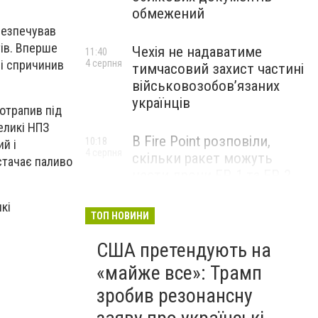
обмежений
безпечував
тів. Вперше
Чехія не надаватиме
11:40
 і спричинив
4 серпня
тимчасовий захист частині
військовозобов’язаних
українців
отрапив під
еликі НПЗ
В Fire Point розповіли,
10:18
й і
4 серпня
скільки ракет можуть
стачає паливо
нести дрони FP-1 та FP-2
кі
ТОП НОВИНИ
США претендують на
«майже все»: Трамп
зробив резонансну