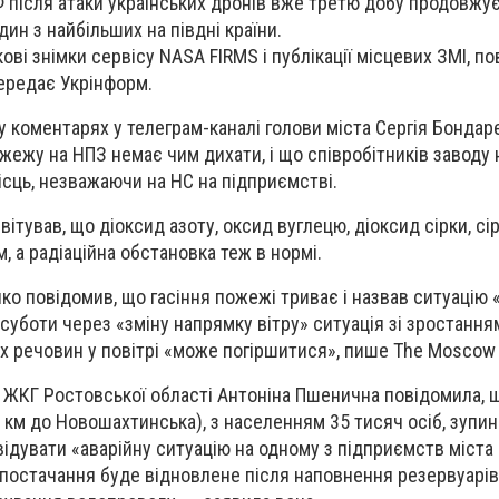
Ф після атаки українських дронів вже третю добу продовжує
ин з найбільших на півдні країни.
ові знімки сервісу NASA FIRMS і публікації місцевих ЗМІ, п
передає Укрінформ.
 коментарях у телеграм-каналі голови міста Сергія Бондар
жежу на НПЗ немає чим дихати, і що співробітників заводу 
ісць, незважаючи на НС на підприємстві.
ітував, що діоксид азоту, оксид вуглецю, діоксид сірки, с
 а радіаційна обстановка теж в нормі.
ко повідомив, що гасіння пожежі триває і назвав ситуацію 
суботи через «зміну напрямку вітру» ситуація зі зростання
х речовин у повітрі «може погіршитися», пише The Moscow
р ЖКГ Ростовської області Антоніна Пшенична повідомила, щ
 км до Новошахтинська), з населенням 35 тисяч осіб, зупи
відувати «аварійну ситуацію на одному з підприємств міста
постачання буде відновлене після наповнення резервуарів