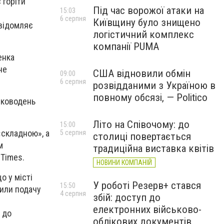
 горіти
Під час ворожої атаки на
15:03
6 серпня
Київщину було знищено
овідомляє
логістичний комплекс
компанії PUMA
енка
не
США відновили обмін
09:00
6 серпня
розвідданими з Україною в
повному обсязі, — Politico
ірководень
Літо на Співочому: до
15:00
«складною», а
5 серпня
столиці повертається
м
традиційна виставка квітів
 Times.
НОВИНИ КОМПАНІЙ
о у місті
У роботі Резерв+ стався
15:50
нили подачу
4 серпня
збій: доступ до
електронних військово-
 до
облікових документів