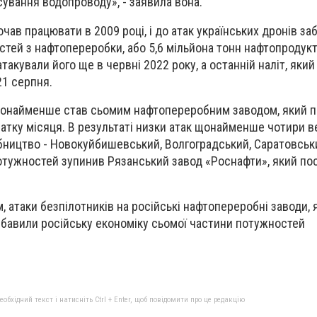
сування водопроводу», - заявила вона.
ав працювати в 2009 році, і до атак українських дронів за
стей з нафтопереробки, або 5,6 мільйона тонн нафтопродук
атакували його ще в червні 2022 року, а останній наліт, який
21 серпня.
найменше став сьомим нафтопереробним заводом, який п
очатку місяця. В результаті низки атак щонайменше чотири в
ництво - Новокуйбишевський, Волгоградський, Саратовськи
отужностей зупинив Рязанський завод «Роснафти», який по
 атаки безпілотників на російські нафтопереробні заводи, я
збавили російську економіку сьомої частини потужностей
бхідний текст і натисніть Ctrl + Enter, щоб повідомити про це редакцію