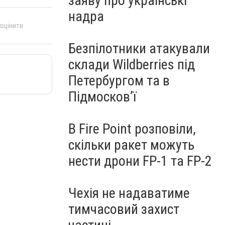
заяву про українські
надра
 оцінити
Безпілотники атакували
склади Wildberries під
Петербургом та в
Підмосков’ї
В Fire Point розповіли,
скільки ракет можуть
нести дрони FP-1 та FP-2
Чехія не надаватиме
тимчасовий захист