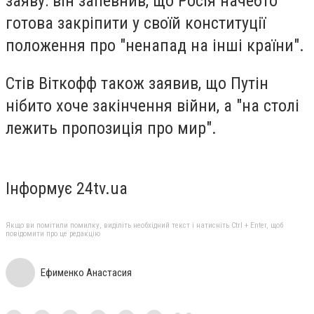
заяву: він запевнив, що Росія начебто
готова закріпити у своїй конституції
положення про "ненапад на інші країни".
Стів Віткофф також заявив, що Путін
нібито хоче закінчення війни, а "на столі
лежить пропозиція про мир".
Інформує 24tv.ua
Якщо ви помітили помилку, виділіть необхідний текст і натисніть Ctrl + Enter, щоб
повідомити про це редакцію
Ефименко Анастасия