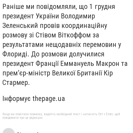
Раніше ми повідомляли, що 1 грудня
президент України Володимир
Зеленський провів координаційну
розмову зі Стівом Віткоффом за
результатами нещодавніх перемовин у
Флориді. До розмови долучилися
президент Франції Еммануель Макрон та
прем’єр-міністр Великої Британії Кір
Стармер.
Інформує thepage.ua
Якщо ви помітили помилку, виділіть необхідний текст і натисніть Ctrl + Enter, щоб
повідомити про це редакцію