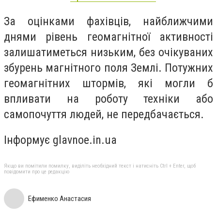
За оцінками фахівців, найближчими
днями рівень геомагнітної активності
залишатиметься низьким, без очікуваних
збурень магнітного поля Землі. Потужних
геомагнітних штормів, які могли б
впливати на роботу техніки або
самопочуття людей, не передбачається.
Інформує glavnoe.in.ua
Якщо ви помітили помилку, виділіть необхідний текст і натисніть Ctrl + Enter, щоб
повідомити про це редакцію
Ефименко Анастасия