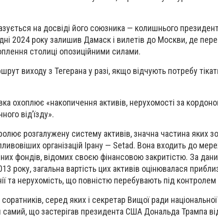
азується на досвіді його союзника — колишнього президент
удні 2024 року залишив Дамаск і вилетів до Москви, де пер
оплення столиці опозиційними силами.
рут виходу з Тегерана у разі, якщо відчують потребу тікат
вка охоплює «накопичення активів, нерухомості за кордоном
ного від’їзду».
ролює розгалужену систему активів, значна частина яких 
впливовіших організацій Ірану — Setad. Вона входить до мере
них фондів, відомих своєю фінансовою закритістю. За дан
13 року, загальна вартість цих активів оцінювалася прибли
нії та нерухомість, що повністю перебувають під контролем
соратників, серед яких і секретар Вищої ради національної
ой самий, що застерігав президента США Дональда Трампа ві