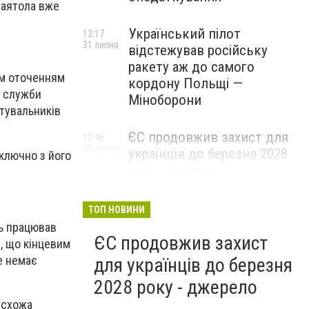
 аятола вже
Український пілот
13:17
31 липня
відстежував російську
ракету аж до самого
им оточенням
кордону Польщі —
а служби
Міноборони
стувальників
ЄС продовжив захист для
12:46
31 липня
українців до березня 2028
включно з його
року - джерело
ТОП НОВИНИ
ть працював
ЄС продовжив захист
в, що кінцевим
е немає
для українців до березня
2028 року - джерело
 схожа