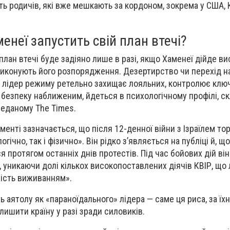
ть родичів, які вже мешкають за кордоном, зокрема у США, 
енеї запустить свій план втечі?
лан втечі буде задіяно лише в разі, якщо Хаменеї дійде ви
иконують його розпорядження. Дезертирство чи перехід на
 лідер режиму ретельно захищає лояльних, контролює ключ
 безпеку наближеним, йдеться в психологічному профілі, с
реданому The Times.
енті зазначається, що після 12-денної війни з Ізраїлем тор
ічно, так і фізично». Він рідко з’являється на публіці й, щ
ся протягом останніх днів протестів. Під час бойових дій він
, уникаючи долі кількох високопоставлених діячів КВІР, що
ість виживанням».
 аятолу як «параноїдального» лідера — саме ця риса, за їх
лишити країну у разі зради силовиків.