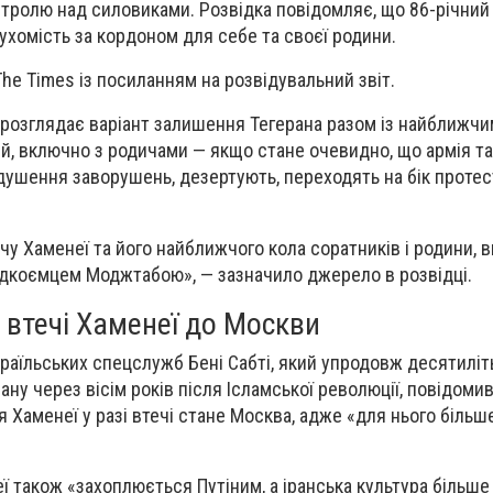
контролю над силовиками. Розвідка повідомляє, що 86-річний
рухомість за кордоном для себе та своєї родини.
The Times із посиланням на розвідувальний звіт.
еї розглядає варіант залишення Тегерана разом із найближч
й, включно з родичами — якщо стане очевидно, що армія т
идушення заворушень, дезертують, переходять на бік проте
чу Хаменеї та його найближчого кола соратників і родини, 
адкоємцем Моджтабою», — зазначило джерело в розвідці.
 втечі Хаменеї до Москви
зраїльських спецслужб Бені Сабті, який упродовж десятилі
Ірану через вісім років після Ісламської революції, повідоми
 Хаменеї у разі втечі стане Москва, адже «для нього більш
еї також «захоплюється Путіним, а іранська культура більше