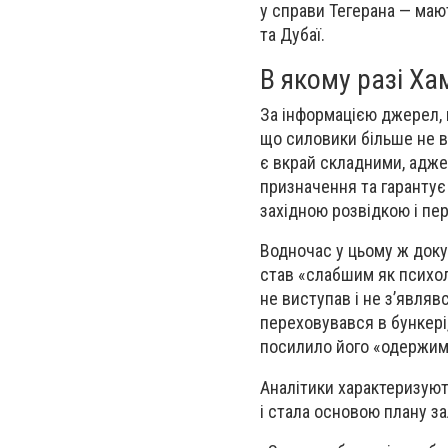
у справи Тегерана — маю
та Дубаї.
В якому разі Хам
За інформацією джерел, п
що силовики більше не в
є вкрай складними, адже
призначення та гарантує
західною розвідкою і пе
Водночас у цьому ж докум
став «слабшим як психолог
не виступав і не з’являв
переховувався в бункері
посилило його «одержим
Аналітики характеризують
і стала основою плану за