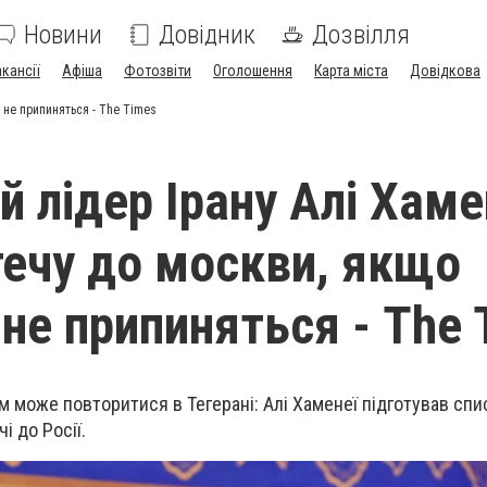
Новини
Довідник
Дозвілля
акансії
Афіша
Фотозвіти
Оголошення
Карта міста
Довідкова
 не припиняться - The Times
й лідер Ірану Алі Хаме
течу до москви, якщо
 не припиняться - The 
 може повторитися в Тегерані: Алі Хаменеї підготував спис
і до Росії.