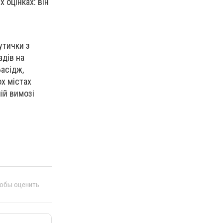
 оцінках: він
утички з
адів на
асідж,
ох містах
ій вимозі
тобы оценить