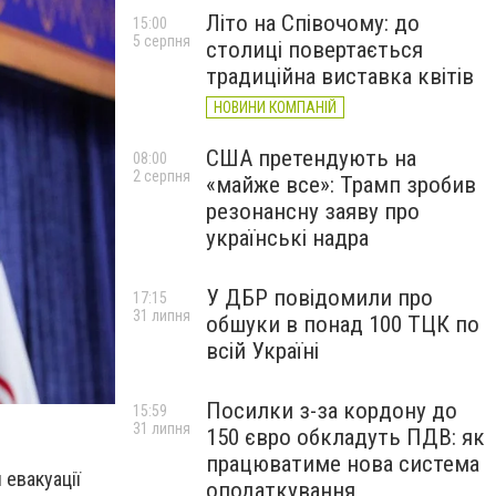
Літо на Співочому: до
15:00
5 серпня
столиці повертається
традиційна виставка квітів
НОВИНИ КОМПАНІЙ
США претендують на
08:00
2 серпня
«майже все»: Трамп зробив
резонансну заяву про
українські надра
У ДБР повідомили про
17:15
31 липня
обшуки в понад 100 ТЦК по
всій Україні
Посилки з-за кордону до
15:59
31 липня
150 євро обкладуть ПДВ: як
працюватиме нова система
 евакуації
оподаткування