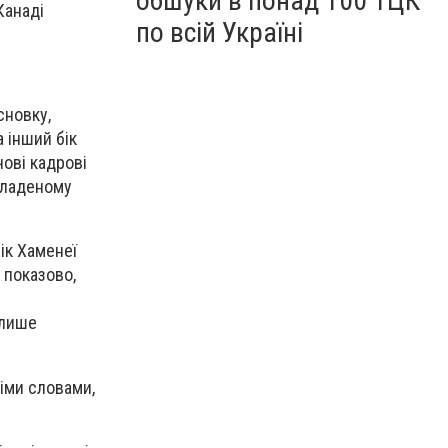
обшуки в понад 100 ТЦК
Канаді
по всій Україні
сновку,
 інший бік
ові кадрові
кладеному
ік Хаменеї
о показово,
 лише
німи словами,