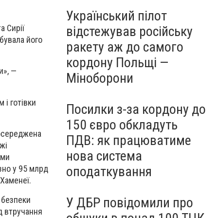
Український пілот
а Сирії
відстежував російську
ебувала його
ракету аж до самого
кордону Польщі —
и», —
Міноборони
 і готівки
Посилки з-за кордону до
150 євро обкладуть
зосереджена
ПДВ: як працюватиме
жі
нова система
ими
зно у 95 млрд
оподаткування
 Хаменеї.
 безпеки
У ДБР повідомили про
д втручання