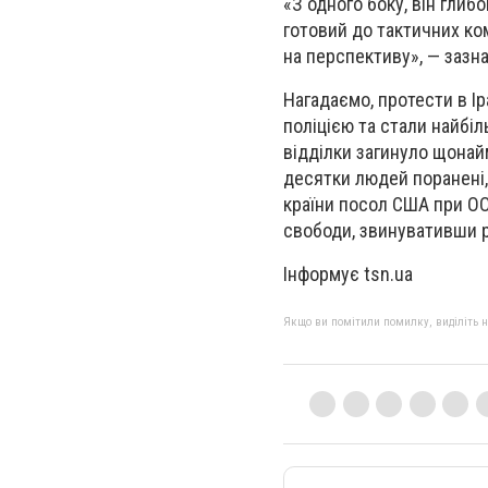
«З одного боку, він глиб
готовий до тактичних ко
на перспективу», — зазна
Нагадаємо, протести в Ір
поліцією та стали найбіл
відділки загинуло щонай
десятки людей поранені, 
країни посол США при ОО
свободи, звинувативши р
Інформує tsn.ua
Якщо ви помітили помилку, виділіть нео