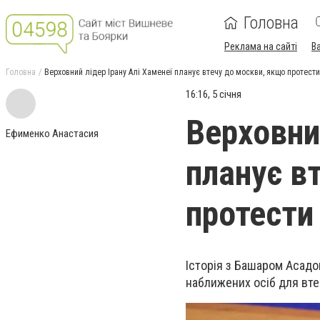
Головна
Реклама на сайті
В
Головна
Верховний лідер Ірану Алі Хаменеї планує втечу до москви, якщо протести
16:16, 5 січня
Верховни
Ефименко Анастасия
планує в
протести
Історія з Башаром Асадом
наближених осіб для втеч