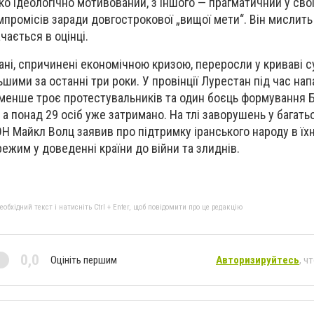
око ідеологічно мотивований, з іншого — прагматичний у своїх
мпромісів заради довгострокової „вищої мети“. Він мислить
чається в оцінці.
ані, спричинені економічною кризою, переросли у криваві с
ьшими за останні три роки. У провінції Лурестан під час нап
менше троє протестувальників та один боєць формування Б
а понад 29 осіб уже затримано. На тлі заворушень у багать
Н Майкл Волц заявив про підтримку іранського народу в їхн
ежим у доведенні країни до війни та злиднів.
бхідний текст і натисніть Ctrl + Enter, щоб повідомити про це редакцію
0,0
Оцініть першим
Авторизируйтесь
, ч