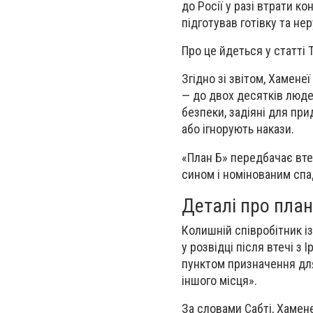
до Росії у разі втрати 
підготував готівку та не
Про це йдеться у статті 
Згідно зі звітом, Хамен
— до двох десятків люде
безпеки, задіяні для пр
або ігнорують накази.
«План Б» передбачає вте
сином і номінованим сп
Деталі про план
Колишній співробітник і
у розвідці після втечі з 
пунктом призначення для
іншого місця».
За словами Сабті, Хамен