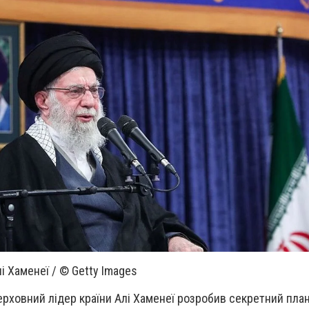
і Хаменеї / © Getty Images
 верховний лідер країни Алі Хаменеї розробив секретний план