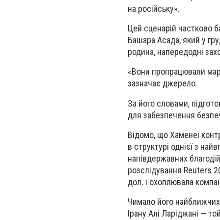
на російську».
Цей сценарій частково б
Башара Асада, який у гр
родина, напередодні зах
«Вони пропрацювали марш
зазначає джерело.
За його словами, підгото
для забезпечення безпеч
Відомо, що Хаменеї конт
в структурі однієї з най
напівдержавних благодій
розслідування Reuters 20
дол. і охоплювала компа
Чимало його найближчих 
Ірану Алі Ларіджані — т