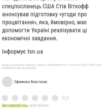
спецпосланець США Стів Віткофф
анонсував підготовку «угоди про
процвітання», яка, ймовірно, має
допомогти Україні реалізувати ці
економічні завдання.
Інформує tsn.ua
Якщо ви помітили помилку, виділіть необхідний текст і натисніть Ctrl + Enter, щоб
повідомити про це редакцію
Ефименко Анастасия
0,0
Авторизуйтесь
, щоб оцінити