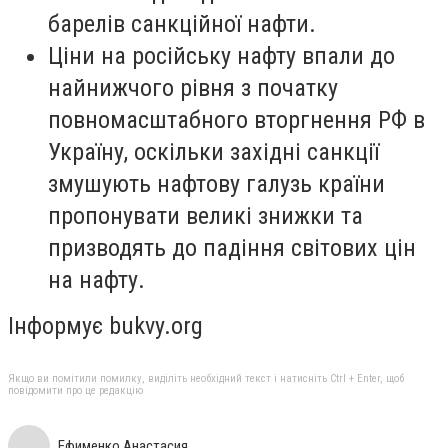
барелів санкційної нафти.
Ціни на російську нафту впали до
найнижчого рівня з початку
повномасштабного вторгнення РФ в
Україну, оскільки західні санкції
змушують нафтову галузь країни
пропонувати великі знижки та
призводять до падіння світових цін
на нафту.
Інформує bukvy.org
Якщо ви помітили помилку, виділіть необхідний текст і натисніть Ctrl + Enter, щоб
повідомити про це редакцію
Ефименко Анастасия