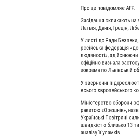
Про це повідомляє AFP.
Засідання скликають на з
Латвія, Данія, Греція, Лі
У листі до Ради Безпеки
російська федерація «до
людяності», здійснюючи 
офіційно визнала застосу
зокрема по Львівській об
У зверненні підкреслюєт
всього європейського ко
Міністерство оборони рф 
ракетою «Орєшнік», назва
Українські Повітряні сил
швидкістю близько 13 ти
аналізу її уламків.