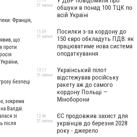
У ДБР повідомили про
17:15
31 липня
обшуки в понад 100 ТЦК по
всій Україні
пеки: Франція,
Посилки з-за кордону до
15:59
31 липня
150 євро обкладуть ПДВ: як
аявив, що
працюватиме нова система
ів проти
оподаткування
росія
України,
Український пілот
13:17
31 липня
відстежував російську
грозу безпеці
ракету аж до самого
кордону Польщі —
Міноборони
ні, зокрема
на Валдаї.
ЄС продовжив захист для
алася зі
12:46
31 липня
українців до березня 2028
ь після
року - джерело