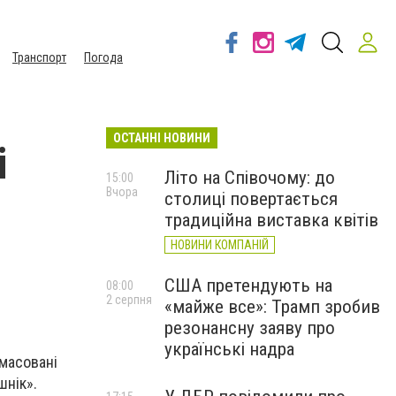
Транспорт
Погода
ОСТАННІ НОВИНИ
і
Літо на Співочому: до
15:00
Вчора
столиці повертається
традиційна виставка квітів
НОВИНИ КОМПАНІЙ
США претендують на
08:00
2 серпня
«майже все»: Трамп зробив
резонансну заяву про
українські надра
 масовані
шнік».