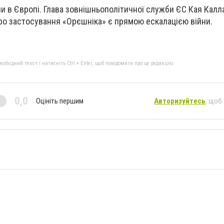
ли в Європі. Глава зовнішньополітичної служби ЄС Кая Калл
ро застосування «Орєшніка» є прямою ескалацією війни.
бхідний текст і натисніть Ctrl + Enter, щоб повідомити про це редакцію
0,0
Оцініть першим
Авторизуйтесь
, щоб