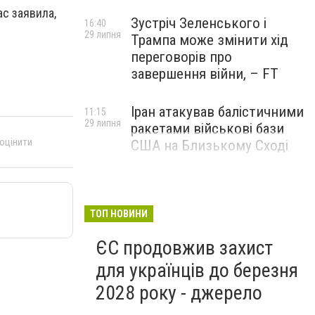
ас заявила,
Зустріч Зеленського і
16:40
29 липня
Трампа може змінити хід
переговорів про
завершення війни, – FT
Іран атакував балістичними
11:15
29 липня
ракетами військові бази
 оцінити
США на Близькому Сході
ТОП НОВИНИ
ЄС продовжив захист
для українців до березня
2028 року - джерело