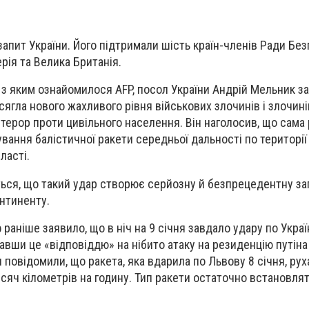
апит України. Його підтримали шість країн-членів Ради Без
берія та Велика Британія.
, з яким ознайомилося AFP, посол України Андрій Мельник з
сягла нового жахливого рівня військових злочинів і злочин
терор проти цивільного населення. Він наголосив, що сама 
вання балістичної ракети середньої дальності по території 
ласті.
ься, що такий удар створює серйозну й безпрецедентну за
нтиненту.
раніше заявило, що в ніч на 9 січня завдало удару по Украї
вши це «відповіддю» на нібито атаку на резиденцію путіна 
и повідомили, що ракета, яка вдарила по Львову 8 січня, рух
сяч кілометрів на годину. Тип ракети остаточно встановлят