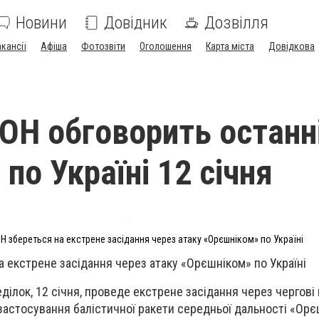
Новини
Довідник
Дозвілля
акансії
Афіша
Фотозвіти
Оголошення
Карта міста
Довідкова
ОН обговорить останн
по Україні 12 січня
Н збереться на екстрене засідання через атаку «Орєшніком» по Україні
 екстрене засідання через атаку «Орєшніком» по Україні
ділок, 12 січня, проведе екстрене засідання через чергові
а застосування балістичної ракети середньої дальності «Орє