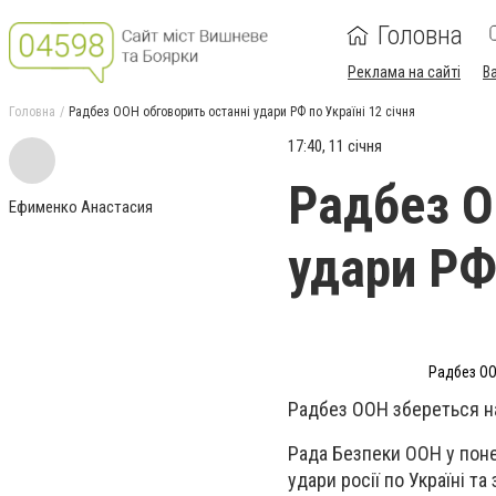
Головна
Реклама на сайті
В
Головна
Радбез ООН обговорить останні удари РФ по Україні 12 січня
17:40, 11 січня
Радбез О
Ефименко Анастасия
удари РФ 
Радбез ОО
Радбез ООН збереться на
Рада Безпеки ООН у поне
удари росії по Україні т